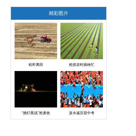
精彩图片
秸秆离田
抢抓农时插秧忙
“挑灯夜战”抢麦收
泼水减压迎中考