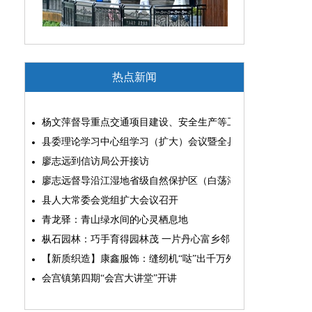
热点新闻
杨文萍督导重点交通项目建设、安全生产等工作
县委理论学习中心组学习（扩大）会议暨全县“两为”能力素质
廖志远到信访局公开接访
廖志远督导沿江湿地省级自然保护区（白荡湖片区）问题整改
县人大常委会党组扩大会议召开
青龙驿：青山绿水间的心灵栖息地
枞石园林：巧手育得园林茂 一片丹心富乡邻
【新质织造】康鑫服饰：缝纫机“哒”出千万外贸大生意
会宫镇第四期“会宫大讲堂”开讲