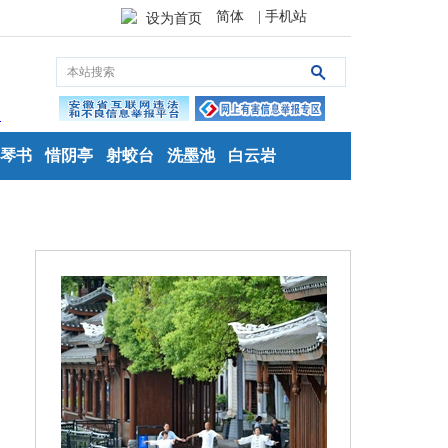
简体
| 手机站
设为首页
琴书
惜阴亭
射蛟台
洗墨池
白云岩