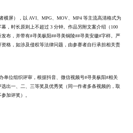
横屏），以 AVI、MPG、MOV、MP4 等主流高清格式为
，时长原则上不超过 3 分钟。作品另附文案介绍（100
发布，并带有#寻美枞阳#
#寻美铜陵#
#寻美安徽#
字样。严
赛资格，如涉及侵权等法律问题，由参赛者自行承担相关责
主办单位组织评审，根据抖音、微信视频号#寻美枞阳#相关
评选出一、二、三等奖及优秀奖（同一作者多条视频的，取
不参加评奖）。