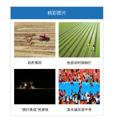
精彩图片
秸秆离田
抢抓农时插秧忙
“挑灯夜战”抢麦收
泼水减压迎中考