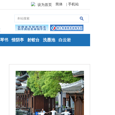
简体
| 手机站
设为首页
琴书
惜阴亭
射蛟台
洗墨池
白云岩