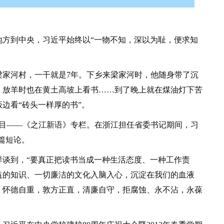
到中央，习近平始终以“一物不知，深以为耻，便求知
梁家河村，一干就是7年。下乡来梁家河时，他随身带了沉
，放羊时也在黄土高坡上看书……到了晚上就在煤油灯下苦
边看“砖头一样厚的书”。
栏目——《之江新语》专栏。在浙江担任省委书记期间，习
2篇短论。
到，“要真正把读书当成一种生活态度、一种工作责
益的知识、一切廉洁的文化入脑入心，沉淀在我们的血液
，怀德自重，敦方正直，清廉自守，拒腐蚀、永不沾，永葆