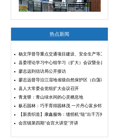
热点新闻
杨文萍督导重点交通项目建设、安全生产等工作
县委理论学习中心组学习（扩大）会议暨全县“两为”能力素质
廖志远到信访局公开接访
廖志远督导沿江湿地省级自然保护区（白荡湖片区）问题整改
县人大常委会党组扩大会议召开
青龙驿：青山绿水间的心灵栖息地
枞石园林：巧手育得园林茂 一片丹心富乡邻
【新质织造】康鑫服饰：缝纫机“哒”出千万外贸大生意
会宫镇第四期“会宫大讲堂”开讲