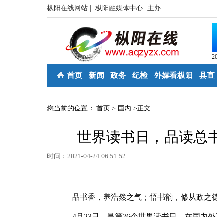
枞阳在线网站 |
枞阳融媒体中心
主办
2
首页
新闻
政务
纪检
外媒看枞阳
县直
您当前的位置：
首页
>
国内
>
正文
世界读书日，品读总书
时间：2021-04-24 06:51:52
品书香，养浩然之气；悟书韵，修从政之
4月23日，是第26个世界读书日。在国内外