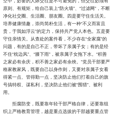
空中，必要的人际交往是不可避免的，但交往必须有
原则、有规矩，给自己装上“防火墙”、“过滤网”，不断
净化社交圈、生活圈、朋友圈。四是要守住生活关。
培养健康情趣，崇尚简朴生活，有一种“不义而富且
贵，于我如浮云”的定力，保持共产党人本色。五是要
守住亲情关。从查处的案件看，不少存在“全家腐”的
问题，有的是自己不正，带坏了亲属子女；有的是经
不住“枕边风”、“膝下雨”，被亲属子女拖下水。“积善
之家必有余庆，积不善之家必有余殃。”党员干部要严
格家教家风，既要自己以身作则，又要对亲属子女看
得紧一点、管得勤一点，坚决防止他们打着自己的旗
号搞特权、谋私利，坚决防止他们被“围猎”、被利
用。
拒腐防变，既要靠年轻干部严格自律，还要靠组
织上严格教育管理，越是重点选拔的干部越要重点管