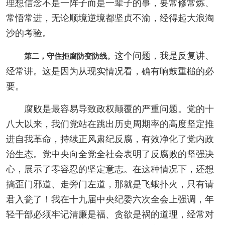
理想信念不是一阵子而是一辈子的事，要常修常炼、
常悟常进，无论顺境逆境都坚贞不渝，经得起大浪淘
沙的考验。
这个问题，我是反复讲、
第二，守住拒腐防变防线。
经常讲。这是因为从现实情况看，确有响鼓重槌的必
要。
腐败是最容易导致政权颠覆的严重问题。党的十
八大以来，我们党站在跳出历史周期率的高度坚定推
进自我革命，持续正风肃纪反腐，有效净化了党内政
治生态。党中央向全党全社会表明了反腐败的坚强决
心，展示了零容忍的坚定意志。在这种情况下，还想
搞歪门邪道、走旁门左道，那就是飞蛾扑火，只有请
君入瓮了！我在十九届中央纪委六次全会上强调，年
轻干部必须牢记清廉是福、贪欲是祸的道理，经常对