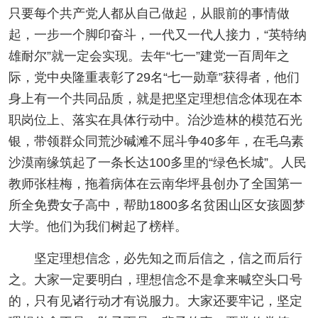
只要每个共产党人都从自己做起，从眼前的事情做
起，一步一个脚印奋斗，一代又一代人接力，“英特纳
雄耐尔”就一定会实现。去年“七一”建党一百周年之
际，党中央隆重表彰了29名“七一勋章”获得者，他们
身上有一个共同品质，就是把坚定理想信念体现在本
职岗位上、落实在具体行动中。治沙造林的模范石光
银，带领群众同荒沙碱滩不屈斗争40多年，在毛乌素
沙漠南缘筑起了一条长达100多里的“绿色长城”。人民
教师张桂梅，拖着病体在云南华坪县创办了全国第一
所全免费女子高中，帮助1800多名贫困山区女孩圆梦
大学。他们为我们树起了榜样。
坚定理想信念，必先知之而后信之，信之而后行
之。大家一定要明白，理想信念不是拿来喊空头口号
的，只有见诸行动才有说服力。大家还要牢记，坚定