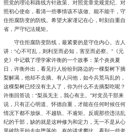
照党的理论和路线方针政策、对照党章党规党纪、对
照初心使命，看清一些事情该不该做、能不能干，守
住拒腐防变的防线。希望大家谨记在心，时刻自重自
省，严守纪法规矩。
守住拒腐防变防线，最紧要的是守住内心。古人
讲：“心不可乱，则利至而必知，害至而必察。”《元
史》中记载了理学家许衡的一个故事：某个炎炎夏
日，许衡外出，看见行人纷纷到路边的一棵梨树下摘
梨解渴，他却不去摘。有人问他，如今兵荒马乱的，
这棵梨树已经没有主人了，你为什么不去摘梨吃呢？
许衡回答说：“梨虽无主，我心有主。”对党员干部来
说，只有正心明道、怀德自重，才能在任何时候任何
情况下都不放纵、不越轨、不逾矩。反观那些违法乱
纪的干部，缺的就是这种修为和定力，无一不是从心
里破防开始走向堕落的。有的讲求攀比，看到一些老