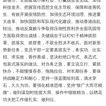
面领导、全面建成小康社会、打赢脱贫攻坚战、加强
科技攻关、把握宣传思想文化主导权、保障和改善民
生、有效开展疫情防控、加强生态环境治理、推进重
大改革、加快国防和军队现代化建设、推动香港由乱
转治、推动反腐败斗争取得压倒性胜利并全面巩固等
方面取得突出成绩，关键就在于以钉钉子精神抓部
署、抓落实、抓督查，不获全胜决不收兵。面对新形
势新任务，党员干部一定要真抓实干，务实功、出实
招、求实效，善作善成，坚决杜绝口号式、表态式、
包装式落实的做法。对当务之急，要立说立行、紧抓
快办，不能慢慢吞吞、拖拖拉拉。对长期任务，要保
持战略定力和耐心，坚持一张蓝图绘到底，滴水穿
石，久久为功。要强化精准思维，坚持“致广大而尽精
微”，做到谋划时统揽大局、操作中细致精当，以绣花
功夫把工作做扎实、做到位。