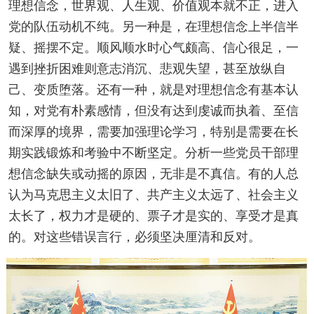
理想信念，世界观、人生观、价值观本就不正，进入
党的队伍动机不纯。另一种是，在理想信念上半信半
疑、摇摆不定。顺风顺水时心气颇高、信心很足，一
遇到挫折困难则意志消沉、悲观失望，甚至放纵自
己、变质堕落。还有一种，就是对理想信念有基本认
知，对党有朴素感情，但没有达到虔诚而执着、至信
而深厚的境界，需要加强理论学习，特别是需要在长
期实践锻炼和考验中不断坚定。分析一些党员干部理
想信念缺失或动摇的原因，无非是不真信。有的人总
认为马克思主义太旧了、共产主义太远了、社会主义
太长了，权力才是硬的、票子才是实的、享受才是真
的。对这些错误言行，必须坚决厘清和反对。