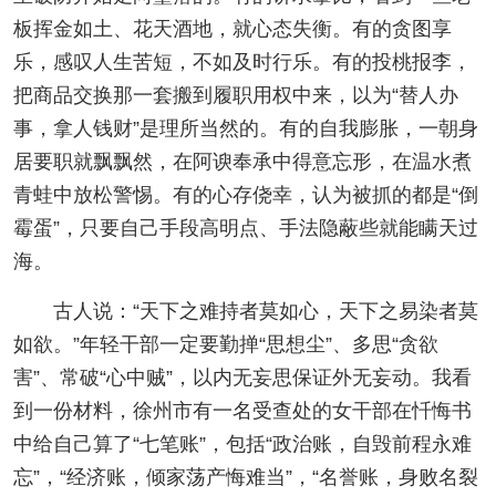
板挥金如土、花天酒地，就心态失衡。有的贪图享
乐，感叹人生苦短，不如及时行乐。有的投桃报李，
把商品交换那一套搬到履职用权中来，以为“替人办
事，拿人钱财”是理所当然的。有的自我膨胀，一朝身
居要职就飘飘然，在阿谀奉承中得意忘形，在温水煮
青蛙中放松警惕。有的心存侥幸，认为被抓的都是“倒
霉蛋”，只要自己手段高明点、手法隐蔽些就能瞒天过
海。
古人说：“天下之难持者莫如心，天下之易染者莫
如欲。”年轻干部一定要勤掸“思想尘”、多思“贪欲
害”、常破“心中贼”，以内无妄思保证外无妄动。我看
到一份材料，徐州市有一名受查处的女干部在忏悔书
中给自己算了“七笔账”，包括“政治账，自毁前程永难
忘”，“经济账，倾家荡产悔难当”，“名誉账，身败名裂