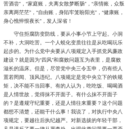
苦酒尝”，“家庭账，夫离女散梦断肠”，“亲情账，众叛
亲离两茫茫”，“自由账，身陷牢笼盼阳光”，“健康账，
身心憔悴恨夜长”，发人深省！
守住拒腐防变防线，要从小事小节上守起。小洞
不补，大洞吃苦。一个人蜕化变质往往是从吃喝玩乐
起步的。为什么党中央要从八项规定入手抓党风廉政
建设？就是因为“四风”和腐败问题互为表里，是腐败
滋长的温床。但是，尽管党中央三令五申，仍有些人
置若罔闻、顶风违纪。八项规定是党中央立下的铁规
矩，决不能不当回事。有的人认为，吃吃饭、喝喝酒
是人情世故，觉得抹不开面子。有什么抹不开面子
的？是遵规守纪重要，还是人情往来重要？这个问题
都想不清楚，还能干什么事！我说了，对执行中央八
项规定，要越往后执纪越严。对新选拔的年轻干部，