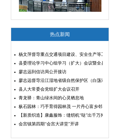
热点新闻
杨文萍督导重点交通项目建设、安全生产等工作
县委理论学习中心组学习（扩大）会议暨全县“两为”能力素质
廖志远到信访局公开接访
廖志远督导沿江湿地省级自然保护区（白荡湖片区）问题整改
县人大常委会党组扩大会议召开
青龙驿：青山绿水间的心灵栖息地
枞石园林：巧手育得园林茂 一片丹心富乡邻
【新质织造】康鑫服饰：缝纫机“哒”出千万外贸大生意
会宫镇第四期“会宫大讲堂”开讲