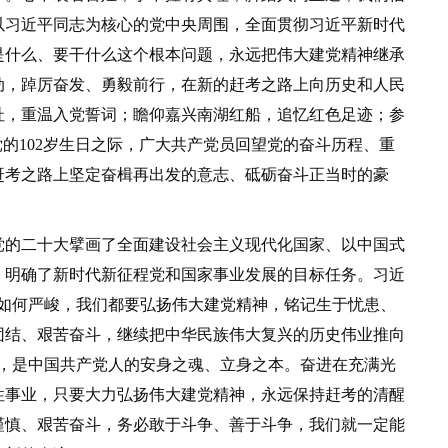
以习近平同志为核心的党中央周围，全面贯彻习近平新时代
是什么、要干什么这个根本问题，永远把伟大建党精神继承
动，踔厉奋发、勇毅前行，在新的赶考之路上向历史和人民
，重温入党誓词；瞻仰嘉兴南湖红船，追忆红色足迹；参
党的102岁生日之际，广大共产党员回望党的奋斗历程、重
赶考之路上坚定奋楫再出发的意志、砥砺奋斗正当时的豪
的二十大擘画了全面建设社会主义现代化国家、以中国式
，明确了新时代新征程党和国家事业发展的目标任务。习近
战如何严峻，我们都要弘扬伟大建党精神，铭记生于忧患、
团结、艰苦奋斗，继续把中华民族伟大复兴的历史伟业推向
源，是中国共产党人的安身之魂、立身之本。奋进在充满光
性事业，只要大力弘扬伟大建党精神，永远保持赶考的清醒
谨慎、艰苦奋斗，务必敢于斗争、善于斗争，我们就一定能