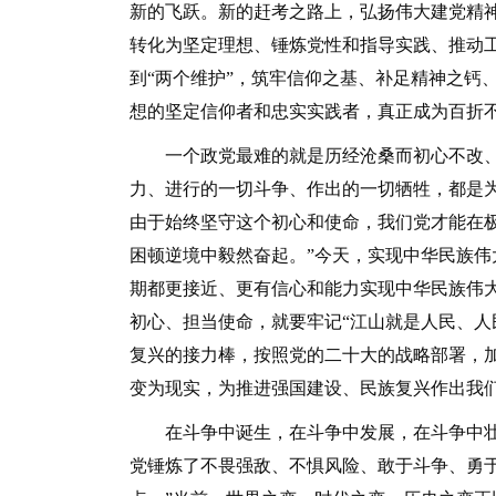
新的飞跃。新的赶考之路上，弘扬伟大建党精
转化为坚定理想、锤炼党性和指导实践、推动工
到“两个维护”，筑牢信仰之基、补足精神之钙
想的坚定信仰者和忠实实践者，真正成为百折
一个政党最难的就是历经沧桑而初心不改、
力、进行的一切斗争、作出的一切牺牲，都是
由于始终坚守这个初心和使命，我们党才能在
困顿逆境中毅然奋起。”今天，实现中华民族
期都更接近、更有信心和能力实现中华民族伟
初心、担当使命，就要牢记“江山就是人民、人
复兴的接力棒，按照党的二十大的战略部署，
变为现实，为推进强国建设、民族复兴作出我
在斗争中诞生，在斗争中发展，在斗争中壮大
党锤炼了不畏强敌、不惧风险、敢于斗争、勇