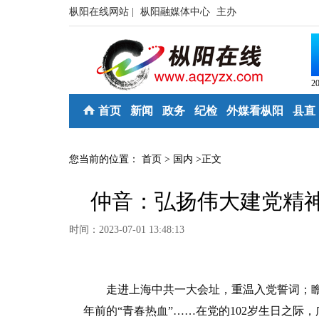
枞阳在线网站 |
枞阳融媒体中心
主办
2
首页
新闻
政务
纪检
外媒看枞阳
县直
您当前的位置：
首页
>
国内
>
正文
仲音：弘扬伟大建党精
时间：2023-07-01 13:48:13
走进上海中共一大会址，重温入党誓词；瞻
年前的“青春热血”……在党的102岁生日之