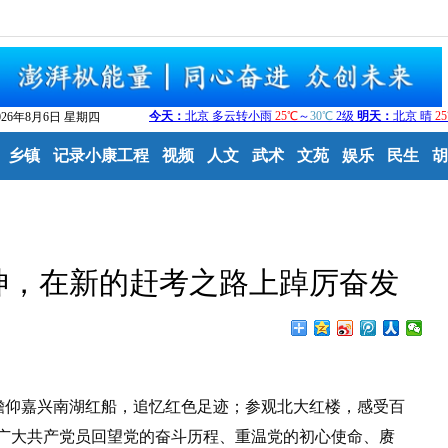
026年8月6日 星期四
乡镇
记录小康工程
视频
人文
武术
文苑
娱乐
民生
胡
神，在新的赶考之路上踔厉奋发
仰嘉兴南湖红船，追忆红色足迹；参观北大红楼，感受百
际，广大共产党员回望党的奋斗历程、重温党的初心使命、赓