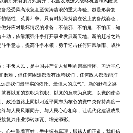
正以前所未有的方式展开，我国发展进入战略机遇和风险挑
准备经受风高浪急甚至惊涛骇浪的重大考验。越是形势复
不怕牺牲、英勇斗争。只有时刻保持箭在弦上的备战姿态，
终做好应对最坏情况的准备，不信邪、不怕鬼、不怕压，知
略主动，依靠顽强斗争打开事业发展新天地。新的赶考之路
定斗争意志，提高斗争本领，勇于迎击任何狂风暴雨、战胜
；不负人民，是中国共产党人鲜明的崇高情怀。习近平总
险和磨难，但任何困难都没有压垮我们，任何敌人都没能打
永远是我们最坚实的依托、最强大的底气”。新的赶考之路
，就要以党的旗帜为旗帜、以党的意志为意志、以党的使命
则、政治道路上同以习近平同志为核心的党中央保持高度一
始终与人民风雨同舟、与人民心心相印，让现代化建设成果
民族复兴伟业添砖加瓦、增光添彩。
。心中装着百姓，手中握有真理，脚踏人间正道，我们信