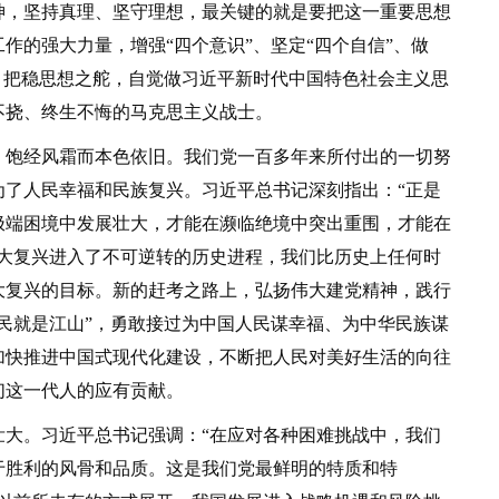
神，坚持真理、坚守理想，最关键的就是要把这一重要思想
作的强大力量，增强“四个意识”、坚定“四个自信”、做
、把稳思想之舵，自觉做习近平新时代中国特色社会主义思
不挠、终生不悔的马克思主义战士。
饱经风霜而本色依旧。我们党一百多年来所付出的一切努
为了人民幸福和民族复兴。习近平总书记深刻指出：“正是
极端困境中发展壮大，才能在濒临绝境中突出重围，才能在
伟大复兴进入了不可逆转的历史进程，我们比历史上任何时
大复兴的目标。新的赶考之路上，弘扬伟大建党精神，践行
民就是江山”，勇敢接过为中国人民谋幸福、为中华民族谋
加快推进中国式现代化建设，不断把人民对美好生活的向往
们这一代人的应有贡献。
。习近平总书记强调：“在应对各种困难挑战中，我们
于胜利的风骨和品质。这是我们党最鲜明的特质和特