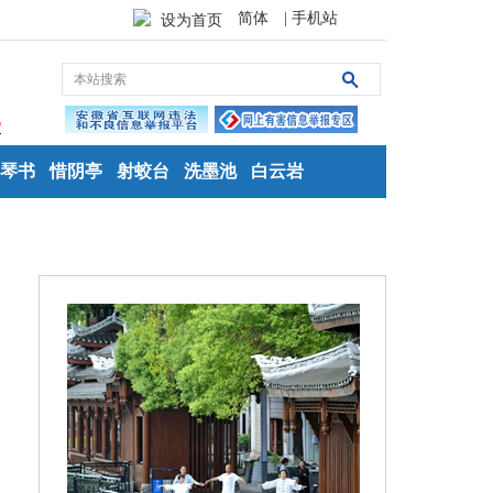
简体
| 手机站
设为首页
琴书
惜阴亭
射蛟台
洗墨池
白云岩