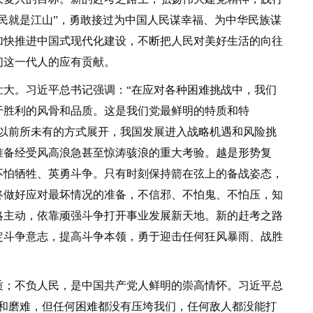
民就是江山”，勇敢接过为中国人民谋幸福、为中华民族谋
加快推进中国式现代化建设，不断把人民对美好生活的向往
们这一代人的应有贡献。
。习近平总书记强调：“在应对各种困难挑战中，我们
于胜利的风骨和品质。这是我们党最鲜明的特质和特
正以前所未有的方式展开，我国发展进入战略机遇和风险挑
准备经受风高浪急甚至惊涛骇浪的重大考验。越是形势复
不怕牺牲、英勇斗争。只有时刻保持箭在弦上的备战姿态，
终做好应对最坏情况的准备，不信邪、不怕鬼、不怕压，知
略主动，依靠顽强斗争打开事业发展新天地。新的赶考之路
定斗争意志，提高斗争本领，勇于迎击任何狂风暴雨、战胜
；不负人民，是中国共产党人鲜明的崇高情怀。习近平总
险和磨难，但任何困难都没有压垮我们，任何敌人都没能打