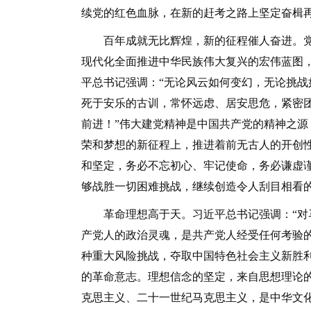
续党的红色血脉，在新的赶考之路上坚定奋楫
百年成就无比辉煌，新的征程催人奋进。党
现代化全面推进中华民族伟大复兴的宏伟蓝图
平总书记强调：“无论风云如何变幻，无论挑
死于安乐的古训，常怀远虑、居安思危，紧密
前进！”伟大建党精神是中国共产党的精神之
荣和梦想的新征程上，推进着前无古人的开创
和坚定，务必不忘初心、牢记使命，务必谦虚
够战胜一切困难挑战，继续创造令人刮目相看
革命理想高于天。习近平总书记强调：“对马
产党人的政治灵魂，是共产党人经受任何考验
种重大风险挑战，夺取中国特色社会主义新胜
的革命意志。理想信念的坚定，来自思想理论
克思主义、二十一世纪马克思主义，是中华文