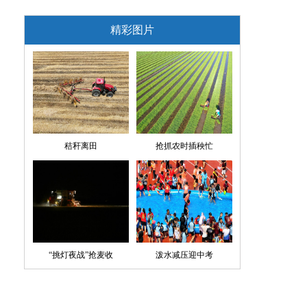
精彩图片
秸秆离田
抢抓农时插秧忙
“挑灯夜战”抢麦收
泼水减压迎中考