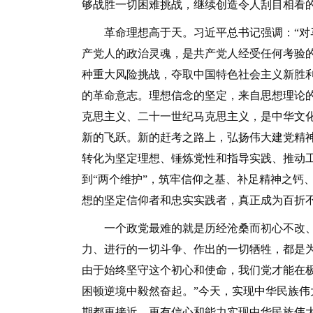
够战胜一切困难挑战，继续创造令人刮目相看
革命理想高于天。习近平总书记强调：“对马
产党人的政治灵魂，是共产党人经受任何考验
种重大风险挑战，夺取中国特色社会主义新胜
的革命意志。理想信念的坚定，来自思想理论
克思主义、二十一世纪马克思主义，是中华文
新的飞跃。新的赶考之路上，弘扬伟大建党精
转化为坚定理想、锤炼党性和指导实践、推动工
到“两个维护”，筑牢信仰之基、补足精神之钙
想的坚定信仰者和忠实实践者，真正成为百折
一个政党最难的就是历经沧桑而初心不改、
力、进行的一切斗争、作出的一切牺牲，都是
由于始终坚守这个初心和使命，我们党才能在
困顿逆境中毅然奋起。”今天，实现中华民族
期都更接近、更有信心和能力实现中华民族伟