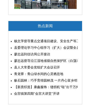
热点新闻
杨文萍督导重点交通项目建设、安全生产等工作
县委理论学习中心组学习（扩大）会议暨全县“两为”能力素质
廖志远到信访局公开接访
廖志远督导沿江湿地省级自然保护区（白荡湖片区）问题整改
县人大常委会党组扩大会议召开
青龙驿：青山绿水间的心灵栖息地
枞石园林：巧手育得园林茂 一片丹心富乡邻
【新质织造】康鑫服饰：缝纫机“哒”出千万外贸大生意
会宫镇第四期“会宫大讲堂”开讲