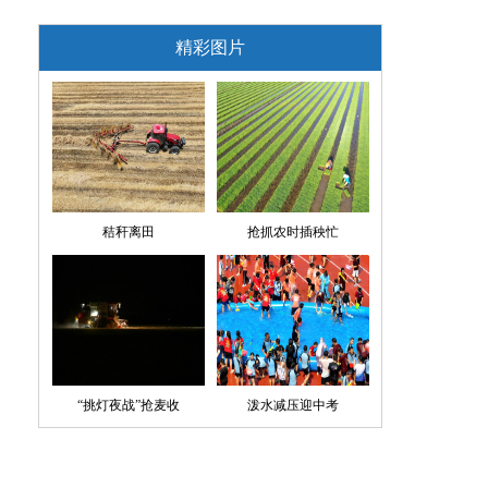
精彩图片
秸秆离田
抢抓农时插秧忙
“挑灯夜战”抢麦收
泼水减压迎中考