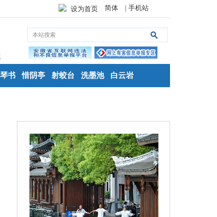
简体
| 手机站
设为首页
琴书
惜阴亭
射蛟台
洗墨池
白云岩