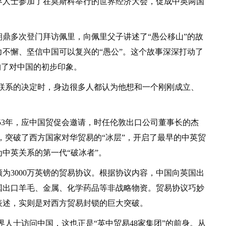
界人士参加了在莫斯科举行的世界经济大会，促成中英两国
多次登门拜访佩里，向佩里父子讲述了“愚公移山”的故
不懈、坚信中国可以复兴的“愚公”。这个故事深深打动了
构了对中国的初步印象。
系的决定时，身边很多人都认为他想和一个刚刚成立、
3年，应中国贸促会邀请，时任伦敦出口公司董事长的杰
华，突破了西方国家对华贸易的“冰层”，开启了最早的中英贸
中英关系的第一代“破冰者”。
3000万英镑的贸易协议。根据协议内容，中国向英国出
国出口羊毛、金属、化学药品等非战略物资。贸易协议巧妙
表述，实则是对西方贸易封锁的巨大突破。
人士访问中国，这也正是“英中贸易48家集团”的前身。从