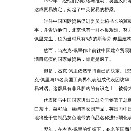
1952年，经他们的联络与推动，英国政商
达成贸易协定，架起了中英贸易的桥梁。
时任中国国际贸易促进委员会秘书长的冀朝鼎
事，并告诉他们，北京也有一群不畏艰难、努力
佩里先生，也为当时只有5岁的斯蒂芬·佩里建
然而，当杰克·佩里作出前往中国建立贸易联
满目疮痍的国家做贸易，肯定是疯了。
但是，杰克·佩里依然坚持自己的决定。195
克·佩里与15名英国工商界代表组成代表团访
易对话。这群具有非凡胆略的有识之士，被誉为
代表团与中国国家进出口总公司签署了总额为
口茶叶、菜籽油、丝绸等农副产品，英国向中
地将处于管制品灰色地带的商品名称进行弱化
翌年，在杰克·佩里的组织下，48名英国商界