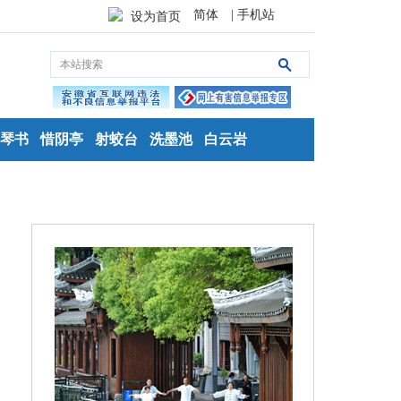
简体
| 手机站
设为首页
琴书
惜阴亭
射蛟台
洗墨池
白云岩