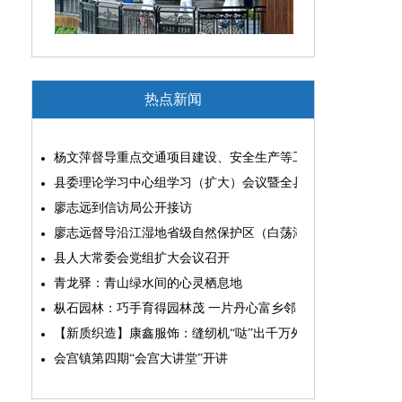
热点新闻
杨文萍督导重点交通项目建设、安全生产等工作
县委理论学习中心组学习（扩大）会议暨全县“两为”能力素质
廖志远到信访局公开接访
廖志远督导沿江湿地省级自然保护区（白荡湖片区）问题整改
县人大常委会党组扩大会议召开
青龙驿：青山绿水间的心灵栖息地
枞石园林：巧手育得园林茂 一片丹心富乡邻
【新质织造】康鑫服饰：缝纫机“哒”出千万外贸大生意
会宫镇第四期“会宫大讲堂”开讲