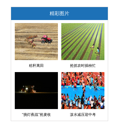
精彩图片
秸秆离田
抢抓农时插秧忙
“挑灯夜战”抢麦收
泼水减压迎中考