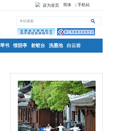
简体
| 手机站
设为首页
琴书
惜阴亭
射蛟台
洗墨池
白云岩