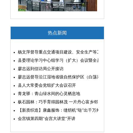
热点新闻
杨文萍督导重点交通项目建设、安全生产等工作
县委理论学习中心组学习（扩大）会议暨全县“两为”能力素质
廖志远到信访局公开接访
廖志远督导沿江湿地省级自然保护区（白荡湖片区）问题整改
县人大常委会党组扩大会议召开
青龙驿：青山绿水间的心灵栖息地
枞石园林：巧手育得园林茂 一片丹心富乡邻
【新质织造】康鑫服饰：缝纫机“哒”出千万外贸大生意
会宫镇第四期“会宫大讲堂”开讲