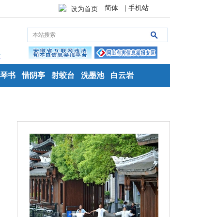
简体
| 手机站
设为首页
琴书
惜阴亭
射蛟台
洗墨池
白云岩