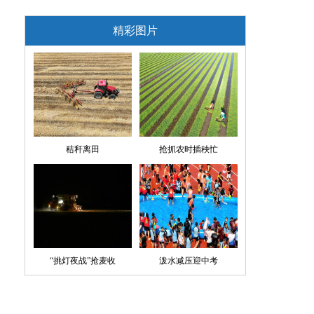
精彩图片
秸秆离田
抢抓农时插秧忙
“挑灯夜战”抢麦收
泼水减压迎中考