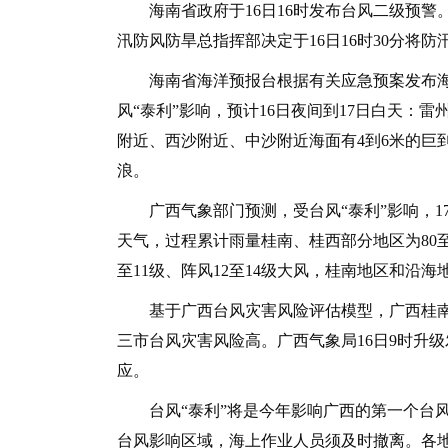
海南省政府于16日16时发布台风二级预警
汛防风防旱总指挥部决定于16日16时30分将
海南省海洋预报台根据有关应急预案发布海浪
风“泰利”影响，预计16日夜间到17日白天：
附近、西沙附近、中沙附近海面有4到6米的巨到
浪。
广西气象部门预测，受台风“泰利”影响，17
天气，过程累计雨量桂南、桂西部分地区为80至1
至11级、阵风12至14级大风，桂南地区和沿海地
基于广西台风灾害风险评估模型，广西桂南
三市台风灾害风险高。广西气象局16日9时升
应。
台风“泰利”将是今年影响广西的第一个台风
台风影响区域，海上作业人员须及时撤离。各