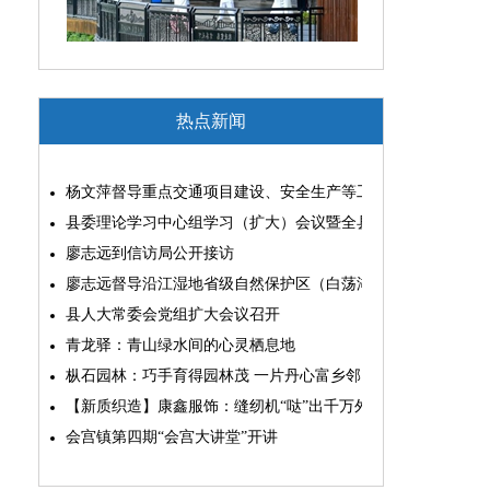
热点新闻
杨文萍督导重点交通项目建设、安全生产等工作
县委理论学习中心组学习（扩大）会议暨全县“两为”能力素质
廖志远到信访局公开接访
廖志远督导沿江湿地省级自然保护区（白荡湖片区）问题整改
县人大常委会党组扩大会议召开
青龙驿：青山绿水间的心灵栖息地
枞石园林：巧手育得园林茂 一片丹心富乡邻
【新质织造】康鑫服饰：缝纫机“哒”出千万外贸大生意
会宫镇第四期“会宫大讲堂”开讲