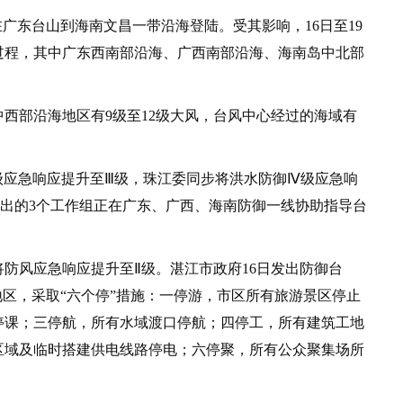
广东台山到海南文昌一带沿海登陆。受其影响，16日至19
过程，其中广东西南部沿海、广西南部沿海、海南岛中北部
西部沿海地区有9级至12级大风，台风中心经过的海域有
级应急响应提升至Ⅲ级，珠江委同步将洪水防御Ⅳ级应急响
出的3个工作组正在广东、广西、海南防御一线协助指导台
防风应急响应提升至Ⅱ级。湛江市政府16日发出防御台
地区，采取“六个停”措施：一停游，市区所有旅游景区停止
停课；三停航，所有水域渡口停航；四停工，所有建筑工地
区域及临时搭建供电线路停电；六停聚，所有公众聚集场所