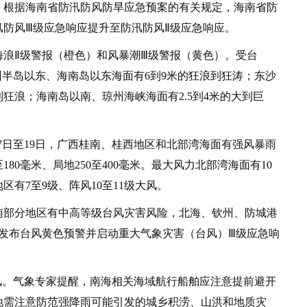
。根据海南省防汛防风防旱应急预案的有关规定，海南省防
防汛防风Ⅲ级应急响应提升至防汛防风Ⅱ级应急响应。
Ⅱ级警报（橙色）和风暴潮Ⅲ级警报（黄色）。受台
雷州半岛以东、海南岛以东海面有6到9米的狂浪到狂涛；东沙
狂浪；海南岛以南、琼州海峡海面有2.5到4米的大到巨
日至19日，广西桂南、桂西地区和北部湾海面有强风暴雨
80毫米、局地250至400毫米。最大风力北部湾海面有10
区有7至9级、阵风10至11级大风。
部分地区有中高等级台风灾害风险，北海、钦州、防城港
级发布台风黄色预警并启动重大气象灾害（台风）Ⅲ级应急响
。气象专家提醒，南海相关海域航行船舶应注意提前避开
地需注意防范强降雨可能引发的城乡积涝、山洪和地质灾