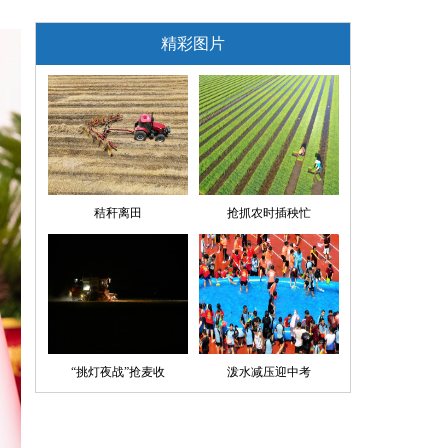
精彩图片
秸秆离田
抢抓农时插秧忙
“挑灯夜战”抢麦收
泼水减压迎中考