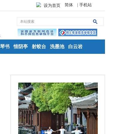
简体
| 手机站
设为首页
琴书
惜阴亭
射蛟台
洗墨池
白云岩