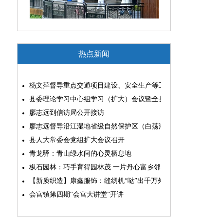
热点新闻
杨文萍督导重点交通项目建设、安全生产等工作
县委理论学习中心组学习（扩大）会议暨全县“两为”能力素质
廖志远到信访局公开接访
廖志远督导沿江湿地省级自然保护区（白荡湖片区）问题整改
县人大常委会党组扩大会议召开
青龙驿：青山绿水间的心灵栖息地
枞石园林：巧手育得园林茂 一片丹心富乡邻
【新质织造】康鑫服饰：缝纫机“哒”出千万外贸大生意
会宫镇第四期“会宫大讲堂”开讲