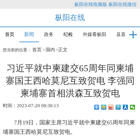
枞阳在线电脑版
枞阳在线微信
枞阳在线
新闻
首页
政务
纪检
外媒看枞阳
县直
首页
国内
正文
您当前的位置：
>
>
习近平就中柬建交65周年同柬埔
寨国王西哈莫尼互致贺电 李强同
柬埔寨首相洪森互致贺电
时间：2023-07-20 08:30:13
7月19日，国家主席习近平就中柬建交65周年同柬
埔寨国王西哈莫尼互致贺电。