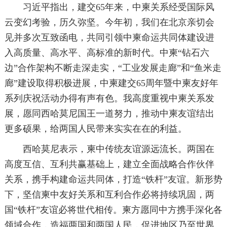
习近平指出，建交65年来，中柬关系经受国际风
云变幻考验，历久弥坚。今年初，我们在北京亲切会
见并多次互致函电，共同引领中柬命运共同体建设进
入高质量、高水平、高标准的新时代。中柬“钻石六
边”合作架构不断走深走实，“工业发展走廊”和“鱼米走
廊”建设取得积极进展，中柬建交65周年暨中柬友好年
系列庆祝活动办得有声有色。我高度重视中柬关系发
展，愿同西哈莫尼国王一道努力，推动中柬友谊结出
更多硕果，给两国人民带来实实在在的利益。
西哈莫尼表示，柬中传统友谊源远流长。两国在
高度互信、互利共赢基础上，建立全面战略合作伙伴
关系，携手构建命运共同体，打造“铁杆”友谊。新形势
下，坚信柬中友好关系和互利合作必将持续巩固，两
国“铁杆”友谊必将世代相传。柬方愿同中方携手深化各
领域合作，造福两国和两国人民，促进地区乃至世界