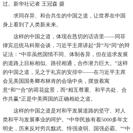
过。新华社记者 王冠森 摄
求同存异、和合共生的中国之道，让世界在中国
身上看到了人类新未来。
这样的中国之道，体现在恳切的话语里——同菲
律宾总统马科斯会谈，习近平主席讲起“异”与“同”的辩
证法：“中菲虽然国情不同、体制各异，但在追求发展
的道路上目标相似、路径相通，合作潜力巨大。”这样
的中国之道，见之于礼宾的安排中——在习近平主席
会见美国国务卿布林肯的会场中央，摆放着寓
意“和”“合”的荷花盆景，而“相互尊重、和平共处、合
作共赢”正是中美两国的正确相处之道。
这样的中国之道是对和平发展道路的坚守、对人
类和平与发展事业的呵护。“中华民族有着5000多年文
明史，历来反对穷兵黩武、恃强凌弱、国强必霸。”“中