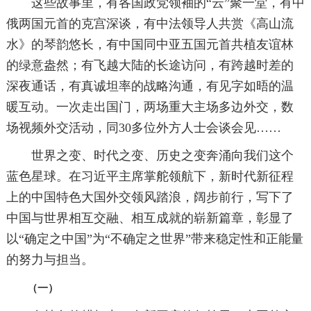
这些故事里，有各国政党领袖的“云”聚一堂，有中
俄两国元首的克宫深谈，有中法领导人共赏《高山流
水》的琴韵悠长，有中国同中亚五国元首共植友谊林
的绿意盎然；有飞越大陆的长途访问，有跨越时差的
深夜通话，有真诚坦率的战略沟通，有见字如晤的温
暖互动。一次走出国门，两场重大主场多边外交，数
场视频外交活动，同30多位外方人士会谈会见……
世界之变、时代之变、历史之变奔涌向我们这个
蓝色星球。在习近平主席掌舵领航下，新时代新征程
上的中国特色大国外交领风踏浪，阔步前行，写下了
中国与世界相互交融、相互成就的崭新篇章，彰显了
以“确定之中国”为“不确定之世界”带来稳定性和正能量
的努力与担当。
（一）