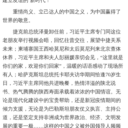
建立友谊的‘新时代’!”
重情尚义、立己达人的中国之义，为中国赢得了
世界的敬意。
捷克前总统泽曼卸任前，习近平主席专门同这位
老朋友举行视频会晤，回忆往昔交往，展望中捷关系
未来；柬埔寨国王西哈莫尼和太后莫尼列来北京查体
休养，习近平主席和夫人彭丽媛亲切会见，“这里就是
你们的家，欢迎你们回家”，温暖的话语感动了现场所
有人；哈萨克斯坦总统托卡耶夫访华期间恰逢70岁生
日，习近平主席同他共进晚餐，热情洋溢的陕北说
书、热气腾腾的陕西寿面承载着浓浓的中国情谊。无
论是现代化建设中的宝贵帮助，还是新冠疫情期间的
倾力支援，无论是为巴勒斯坦朋友仗义执言、主持公
道，还是坚定支持非洲成为世界政治、经济、文明发
展的重要一极……这样的中国之义被外国领导人频频