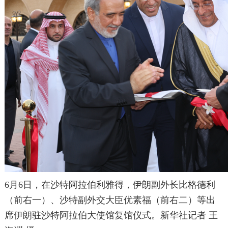
6月6日，在沙特阿拉伯利雅得，伊朗副外长比格德利
（前右一）、沙特副外交大臣优素福（前右二）等出
席伊朗驻沙特阿拉伯大使馆复馆仪式。新华社记者 王