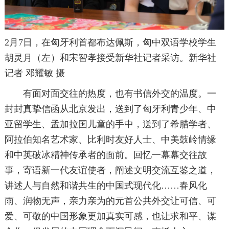
2月7日，在匈牙利首都布达佩斯，匈中双语学校学生
胡灵月（左）和宋智孝接受新华社记者采访。新华社
记者 邓耀敏 摄
有面对面交往的热度，也有书信外交的温度。一
封封真挚信函从北京发出，送到了匈牙利青少年、中
亚留学生、孟加拉国儿童的手中，送到了希腊学者、
阿拉伯知名艺术家、比利时友好人士、中美鼓岭情缘
和中英破冰精神传承者的面前。回忆一幕幕交往故
事，寄语新一代友谊使者，阐述文明交流互鉴之道，
讲述人与自然和谐共生的中国式现代化……春风化
雨、润物无声，亲力亲为的元首公共外交让可信、可
爱、可敬的中国形象更加真实可感，也让求和平、谋