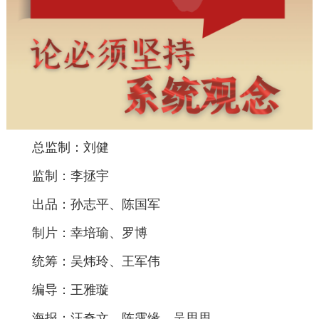
总监制：刘健
监制：李拯宇
出品：孙志平、陈国军
制片：幸培瑜、罗博
统筹：吴炜玲、王军伟
编导：王雅璇
海报：汪奇文、陈露缘、吴思思