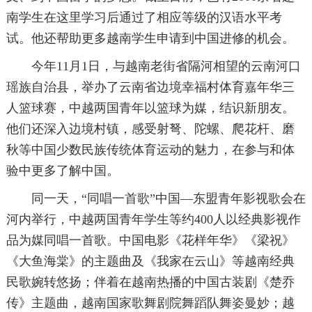
南学生在这里学习后通过了相应等级的汉语水平考
试。他还帮助更多越南学生申请到中国进修的机会。
今年11月1日，与越南老街省隔河相望的云南河口
瑶族自治县，举办了云南省边境幸福村体育嘉年华三
人篮球赛，中越两国青年以篮球为媒，结识新朋友。
他们还深入边境村镇，感受射弩、陀螺、爬花杆、磨
秋等中国少数民族传统体育运动的魅力，在参与和体
验中更多了解中国。
同一天，“同唱一首歌”中国—东盟青年影视歌会在
河内举行，中越两国青年学生等约400人以经典影视作
品为媒同唱一首歌。中国电影《花样年华》《梁祝》
《大鱼海棠》的主题曲及《我家在云山》等越南经典
民歌婉转悠扬；伴着在越南热播的中国古装剧《楚乔
传》主题曲，越南国家歌舞剧院舞蹈队舞姿曼妙；越