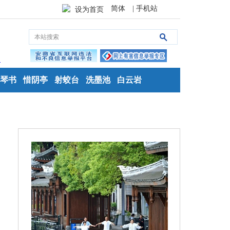
简体
| 手机站
设为首页
琴书
惜阴亭
射蛟台
洗墨池
白云岩