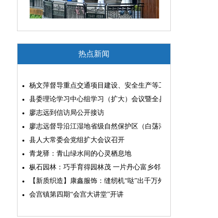
热点新闻
杨文萍督导重点交通项目建设、安全生产等工作
县委理论学习中心组学习（扩大）会议暨全县“两为”能力素质
廖志远到信访局公开接访
廖志远督导沿江湿地省级自然保护区（白荡湖片区）问题整改
县人大常委会党组扩大会议召开
青龙驿：青山绿水间的心灵栖息地
枞石园林：巧手育得园林茂 一片丹心富乡邻
【新质织造】康鑫服饰：缝纫机“哒”出千万外贸大生意
会宫镇第四期“会宫大讲堂”开讲