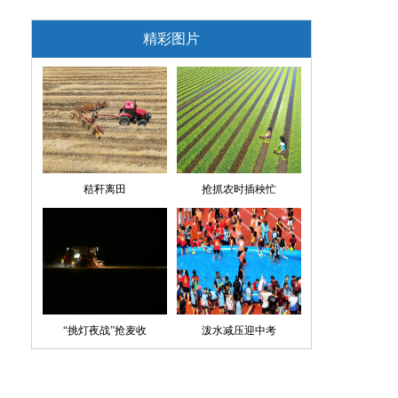
精彩图片
秸秆离田
抢抓农时插秧忙
“挑灯夜战”抢麦收
泼水减压迎中考