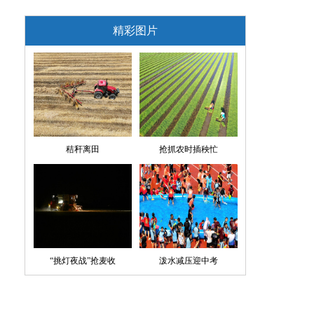
精彩图片
秸秆离田
抢抓农时插秧忙
“挑灯夜战”抢麦收
泼水减压迎中考