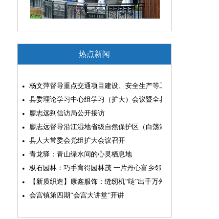
热点新闻
杨文萍督导重点交通项目建设、安全生产等工作
县委理论学习中心组学习（扩大）会议暨全县“两为”能力素质
廖志远到信访局公开接访
廖志远督导沿江湿地省级自然保护区（白荡湖片区）问题整改
县人大常委会党组扩大会议召开
青龙驿：青山绿水间的心灵栖息地
枞石园林：巧手育得园林茂 一片丹心富乡邻
【新质织造】康鑫服饰：缝纫机“哒”出千万外贸大生意
会宫镇第四期“会宫大讲堂”开讲