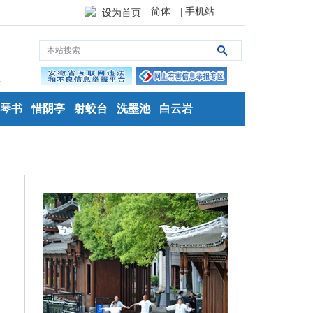
简体
| 手机站
设为首页
琴书
惜阴亭
射蛟台
洗墨池
白云岩