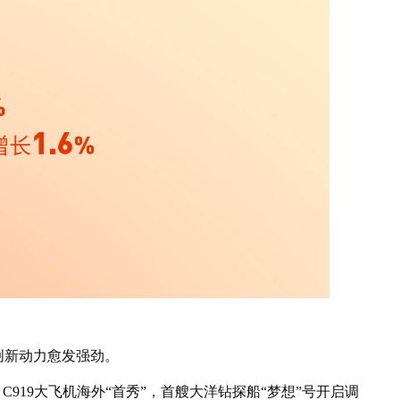
新动力愈发强劲。
19大飞机海外“首秀”，首艘大洋钻探船“梦想”号开启调