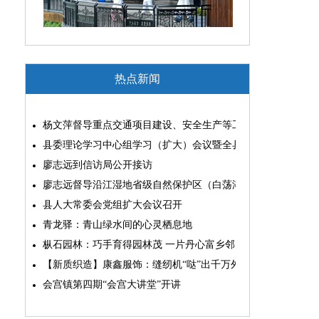
热点新闻
杨文萍督导重点交通项目建设、安全生产等工作
县委理论学习中心组学习（扩大）会议暨全县“两为”能力素质
廖志远到信访局公开接访
廖志远督导沿江湿地省级自然保护区（白荡湖片区）问题整改
县人大常委会党组扩大会议召开
青龙驿：青山绿水间的心灵栖息地
枞石园林：巧手育得园林茂 一片丹心富乡邻
【新质织造】康鑫服饰：缝纫机“哒”出千万外贸大生意
会宫镇第四期“会宫大讲堂”开讲