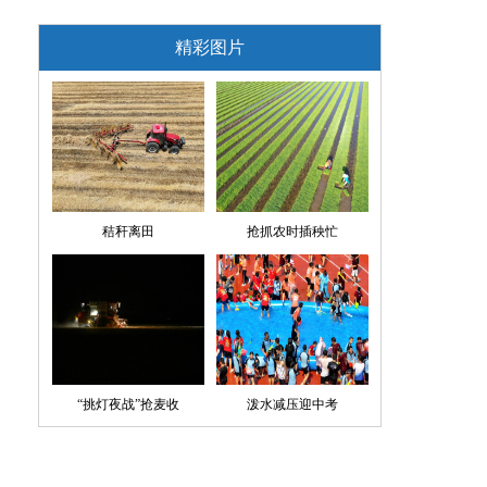
精彩图片
秸秆离田
抢抓农时插秧忙
“挑灯夜战”抢麦收
泼水减压迎中考