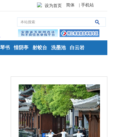
简体
| 手机站
设为首页
琴书
惜阴亭
射蛟台
洗墨池
白云岩