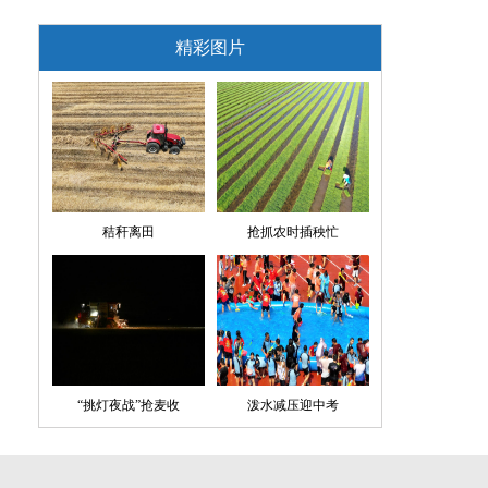
精彩图片
秸秆离田
抢抓农时插秧忙
“挑灯夜战”抢麦收
泼水减压迎中考