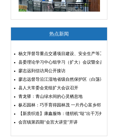
热点新闻
杨文萍督导重点交通项目建设、安全生产等工作
县委理论学习中心组学习（扩大）会议暨全县“两为”能力素质
廖志远到信访局公开接访
廖志远督导沿江湿地省级自然保护区（白荡湖片区）问题整改
县人大常委会党组扩大会议召开
青龙驿：青山绿水间的心灵栖息地
枞石园林：巧手育得园林茂 一片丹心富乡邻
【新质织造】康鑫服饰：缝纫机“哒”出千万外贸大生意
会宫镇第四期“会宫大讲堂”开讲