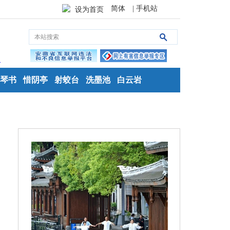
简体
| 手机站
设为首页
琴书
惜阴亭
射蛟台
洗墨池
白云岩