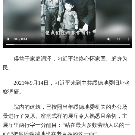
得益于家庭润泽，习近平始终心怀家国、躬身为
民。
2021年9月14日，习近平来到中共绥德地委旧址考
察调研。
院内的建筑，已按照当年绥德地委机关的办公场
景进行了复原。窑洞式样的展厅令人熟悉且亲切，主
展厅里两行字十分醒目：“站在最大多数劳动人民的一
面”“把屁股端端地坐在老百姓的这一面”。