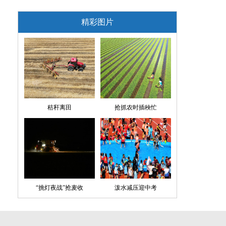
精彩图片
秸秆离田
抢抓农时插秧忙
“挑灯夜战”抢麦收
泼水减压迎中考