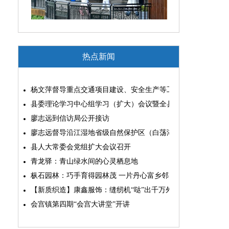
热点新闻
杨文萍督导重点交通项目建设、安全生产等工作
县委理论学习中心组学习（扩大）会议暨全县“两为”能力素质
廖志远到信访局公开接访
廖志远督导沿江湿地省级自然保护区（白荡湖片区）问题整改
县人大常委会党组扩大会议召开
青龙驿：青山绿水间的心灵栖息地
枞石园林：巧手育得园林茂 一片丹心富乡邻
【新质织造】康鑫服饰：缝纫机“哒”出千万外贸大生意
会宫镇第四期“会宫大讲堂”开讲