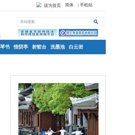
简体
| 手机站
设为首页
琴书
惜阴亭
射蛟台
洗墨池
白云岩