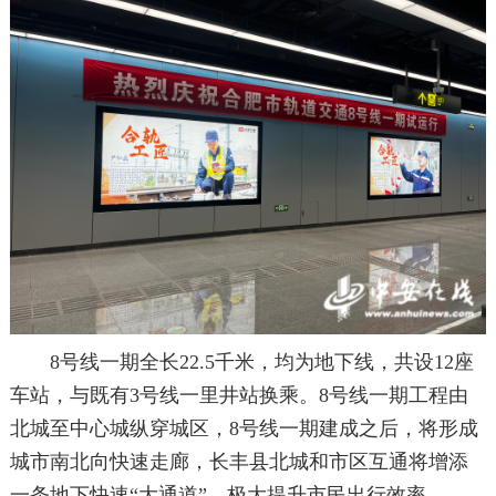
8号线一期全长22.5千米，均为地下线，共设12座
车站，与既有3号线一里井站换乘。8号线一期工程由
北城至中心城纵穿城区，8号线一期建成之后，将形成
城市南北向快速走廊，长丰县北城和市区互通将增添
一条地下快速“大通道”，极大提升市民出行效率。