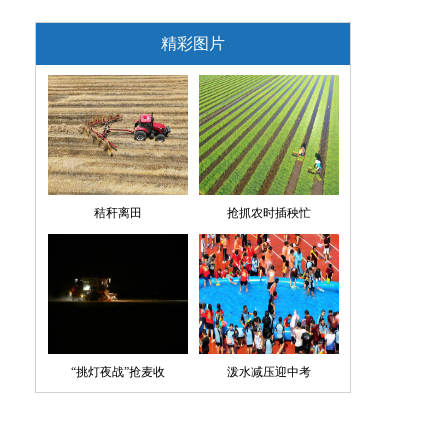
精彩图片
秸秆离田
抢抓农时插秧忙
“挑灯夜战”抢麦收
泼水减压迎中考