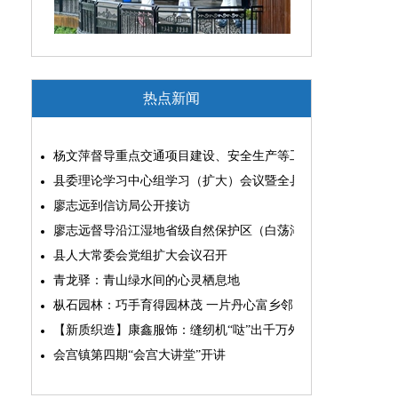
热点新闻
杨文萍督导重点交通项目建设、安全生产等工作
县委理论学习中心组学习（扩大）会议暨全县“两为”能力素质
廖志远到信访局公开接访
廖志远督导沿江湿地省级自然保护区（白荡湖片区）问题整改
县人大常委会党组扩大会议召开
青龙驿：青山绿水间的心灵栖息地
枞石园林：巧手育得园林茂 一片丹心富乡邻
【新质织造】康鑫服饰：缝纫机“哒”出千万外贸大生意
会宫镇第四期“会宫大讲堂”开讲