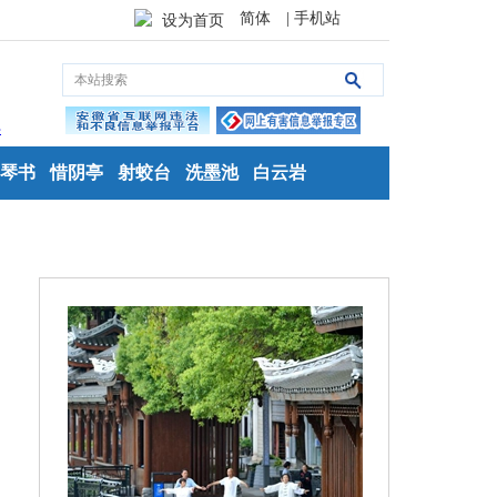
简体
| 手机站
设为首页
琴书
惜阴亭
射蛟台
洗墨池
白云岩