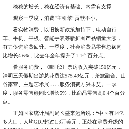
稳稳的增长，稳在经济有基础、内需有支撑。
观察一季度，消费“主引擎”贡献不小。
看实物消费，以旧换新政策加持下，电动自行
车、手机、平板、智能手表等新扩围产品销量大涨，
有力促进消费回升。一季度，社会消费品零售总额同
比增长4.6%，比去年全年提升了1.1个百分点。
看服务消费，《哪吒2》票房收入突破150亿元，
清明三天假期出游总花费达575.49亿元，茶旅融合、山
谷露营、主题艺术展……服务消费方兴未艾。一季
度，服务零售额同比增长5%，比商品零售高0.4个百分
点。
正如国家统计局副局长盛来运所说：“中国有14亿
多人口，人均GDP超过1.3万美元，正处在消费升级的