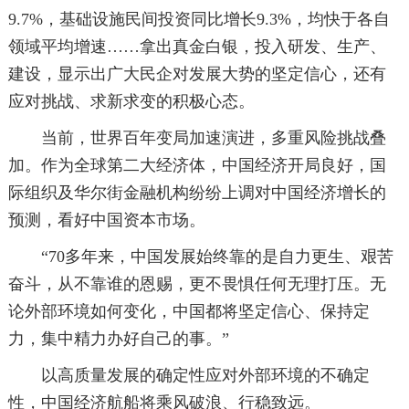
9.7%，基础设施民间投资同比增长9.3%，均快于各自
领域平均增速……拿出真金白银，投入研发、生产、
建设，显示出广大民企对发展大势的坚定信心，还有
应对挑战、求新求变的积极心态。
当前，世界百年变局加速演进，多重风险挑战叠
加。作为全球第二大经济体，中国经济开局良好，国
际组织及华尔街金融机构纷纷上调对中国经济增长的
预测，看好中国资本市场。
“70多年来，中国发展始终靠的是自力更生、艰苦
奋斗，从不靠谁的恩赐，更不畏惧任何无理打压。无
论外部环境如何变化，中国都将坚定信心、保持定
力，集中精力办好自己的事。”
以高质量发展的确定性应对外部环境的不确定
性，中国经济航船将乘风破浪、行稳致远。