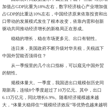
加值占GDP比重为18%左右，数字经济核心产业增加值
占GDP的比重达10%左右，中国经济原来依靠投资和出
口带动的发展模式发生了根本改变，依靠内需和创新
驱动共同推动经济增长的新格局正在形成。
稳稳的增长，稳在市场更多元、出口有韧性。
连日来，美国政府不断升级对华关税，关税战下
中国外贸能否顶得住？
从一季报里的几个出口指标，可以窥见中国外贸
的韧性。
规模体量大。一季度，我国进出口规模创历史同
期新高，连续8个季度超过了10万亿元。其中，出口
6.13万亿元，同比增长6.9%。随着经济规模越来越
大，“体量大稳得住”“规模经济效应”等优势也越来越明