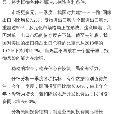
显，将为抵御各种外部冲击创造有利条件。
市场更多元。一季度，我国对共建“一带一路”国家
出口同比增长7.2%，货物进出口额占全部进出口额比
重超过50%，多元化市场格局正在形成。这意味着，我
国对单一出口市场的依存度在下降。截至去年底，我
国对美国的出口额占出口总额的比重已从2018年的
19.2%下降到14.7%。当鸡蛋不再放在一个篮子里，抵
御风险的能力在增强。
稳稳的增长，稳在信心在恢复、民企有活力。
仔细分析一季度各项指标，有个数据特别值得关
注：今年一季度，民间投资同比增长0.4%，由上年全
年下降转为增长。若扣除房地产开发投资后，民间投
资同比增长6.0%。
分析民间投资结构，制造业民间投资同比增长