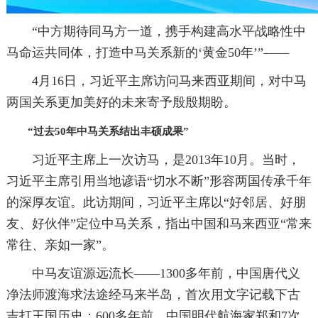
“中方期待同马方一道，携手构建高水平战略性中
马命运共同体，打造中马关系新的‘黄金50年’”——
4月16日，习近平主席访问马来西亚期间，对中马
两国关系更加美好的未来寄予殷殷期盼。
“过去50年中马关系结出丰硕成果”
习近平主席上一次访马，是2013年10月。当时，
习近平主席引用当地谚语“切水不断”形容两国传承千年
的深厚友谊。此访期间，习近平主席以“好邻居、好朋
友、好伙伴”定位中马关系，指出中国和马来西亚“常来
常往、亲如一家”。
中马友谊源远流长——1300多年前，中国唐代义
净法师渡海求法途经马来半岛，首次用文字记载下古
吉打王国历史；600多年前，中国明代航海家郑和7次