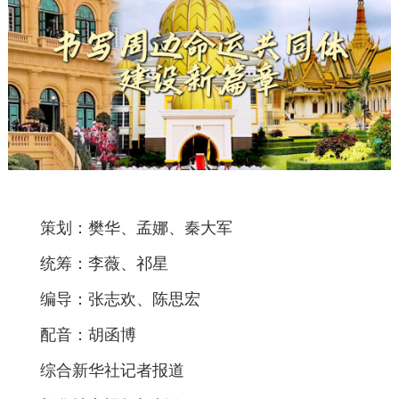
策划：樊华、孟娜、秦大军
统筹：李薇、祁星
编导：张志欢、陈思宏
配音：胡函博
综合新华社记者报道