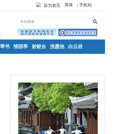
简体
| 手机站
设为首页
琴书
惜阴亭
射蛟台
洗墨池
白云岩