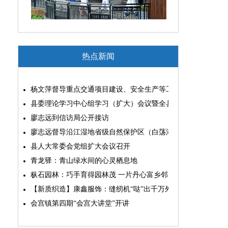
热点新闻
杨文萍督导重点交通项目建设、安全生产等工作
县委理论学习中心组学习（扩大）会议暨全县“两为”能力素质
廖志远到信访局公开接访
廖志远督导沿江湿地省级自然保护区（白荡湖片区）问题整改
县人大常委会党组扩大会议召开
青龙驿：青山绿水间的心灵栖息地
枞石园林：巧手育得园林茂 一片丹心富乡邻
【新质织造】康鑫服饰：缝纫机“哒”出千万外贸大生意
会宫镇第四期“会宫大讲堂”开讲