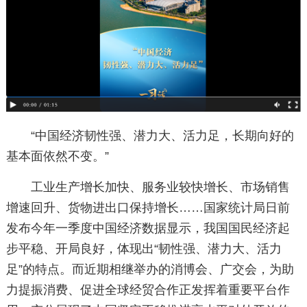
“中国经济韧性强、潜力大、活力足，长期向好的
基本面依然不变。”
工业生产增长加快、服务业较快增长、市场销售
增速回升、货物进出口保持增长……国家统计局日前
发布今年一季度中国经济数据显示，我国国民经济起
步平稳、开局良好，体现出“韧性强、潜力大、活力
足”的特点。而近期相继举办的消博会、广交会，为助
力提振消费、促进全球经贸合作正发挥着重要平台作