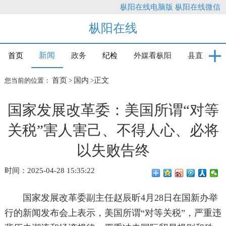
枞阳在线电脑版
枞阳在线微信
枞阳在线
新闻
首页
政务
纪检
外媒看枞阳
县直
首页
国内
正文
您当前的位置：
>
>
国家发展改革委：美国所谓“对等
关税”害人害己、不得人心、必将
以失败告终
时间：2025-04-28 15:35:22
国家发展改革委副主任赵辰昕4月28日在国新办举
行的新闻发布会上表示，美国所谓“对等关税”，严重违