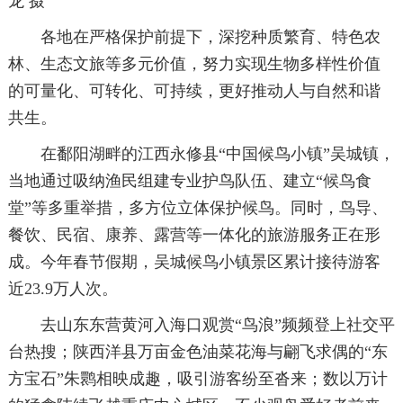
龙 摄
各地在严格保护前提下，深挖种质繁育、特色农
林、生态文旅等多元价值，努力实现生物多样性价值
的可量化、可转化、可持续，更好推动人与自然和谐
共生。
在鄱阳湖畔的江西永修县“中国候鸟小镇”吴城镇，
当地通过吸纳渔民组建专业护鸟队伍、建立“候鸟食
堂”等多重举措，多方位立体保护候鸟。同时，鸟导、
餐饮、民宿、康养、露营等一体化的旅游服务正在形
成。今年春节假期，吴城候鸟小镇景区累计接待游客
近23.9万人次。
去山东东营黄河入海口观赏“鸟浪”频频登上社交平
台热搜；陕西洋县万亩金色油菜花海与翩飞求偶的“东
方宝石”朱鹮相映成趣，吸引游客纷至沓来；数以万计