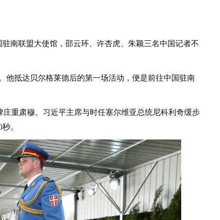
国驻南联盟大使馆，邵云环、许杏虎、朱颖三名中国记者不
亚。他抵达贝尔格莱德后的第一场活动，便是前往中国驻南
。
碑庄重肃穆。习近平主席与时任塞尔维亚总统尼科利奇缓步
0秒。