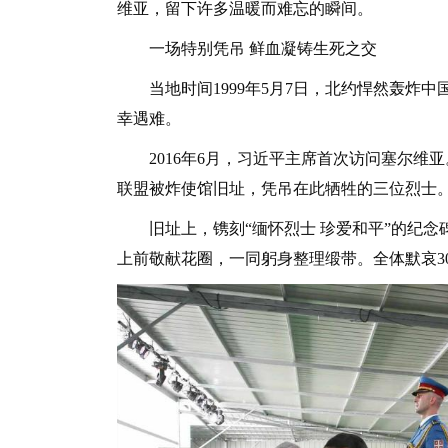
维亚，留下许多温暖而难忘的瞬间。
一场特别凭吊 鲜血凝铸生死之交
当地时间1999年5月7日，北约悍然轰炸中
幸遇难。
2016年6月，习近平主席首次访问塞尔维
联盟被炸使馆旧址，凭吊在此牺牲的三位烈士
旧址上，镌刻“缅怀烈士 珍爱和平”的纪念
上前敬献花圈，一同躬身整理缎带。全体默哀3