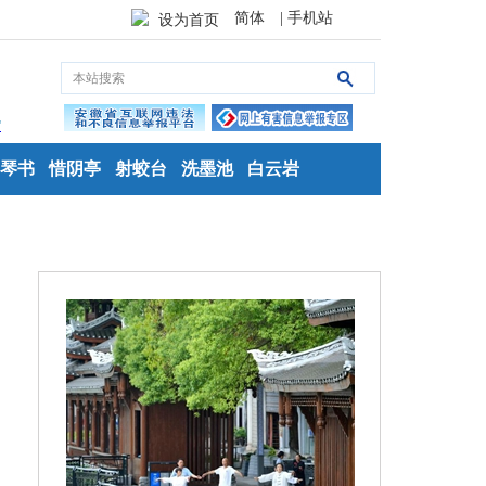
简体
| 手机站
设为首页
琴书
惜阴亭
射蛟台
洗墨池
白云岩