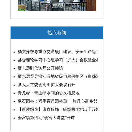
热点新闻
杨文萍督导重点交通项目建设、安全生产等工作
县委理论学习中心组学习（扩大）会议暨全县“两为”能力素质
廖志远到信访局公开接访
廖志远督导沿江湿地省级自然保护区（白荡湖片区）问题整改
县人大常委会党组扩大会议召开
青龙驿：青山绿水间的心灵栖息地
枞石园林：巧手育得园林茂 一片丹心富乡邻
【新质织造】康鑫服饰：缝纫机“哒”出千万外贸大生意
会宫镇第四期“会宫大讲堂”开讲