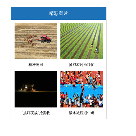
精彩图片
秸秆离田
抢抓农时插秧忙
“挑灯夜战”抢麦收
泼水减压迎中考