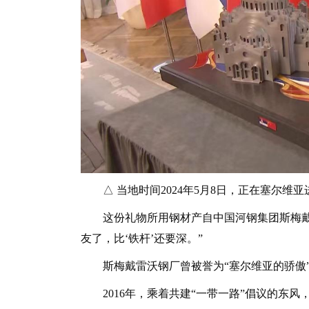
△ 当地时间2024年5月8日，正在塞尔维
这份礼物所用钢材产自中国河钢集团斯梅戴雷
友了，比‘铁杆’还要深。”
斯梅戴雷沃钢厂曾被誉为“塞尔维亚的骄傲”
2016年，乘着共建“一带一路”倡议的东风