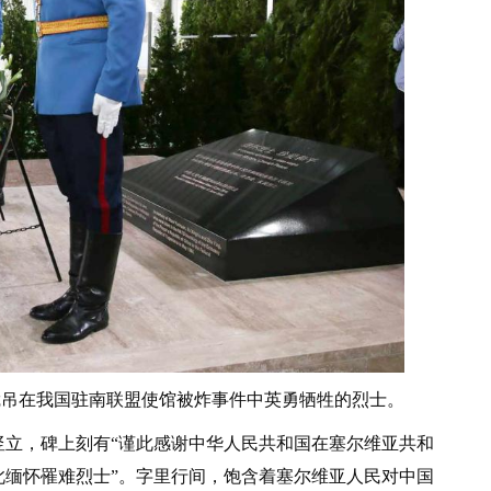
席凭吊在我国驻南联盟使馆被炸事件中英勇牺牲的烈士。
竖立，碑上刻有“谨此感谢中华人民共和国在塞尔维亚共和
此缅怀罹难烈士”。字里行间，饱含着塞尔维亚人民对中国