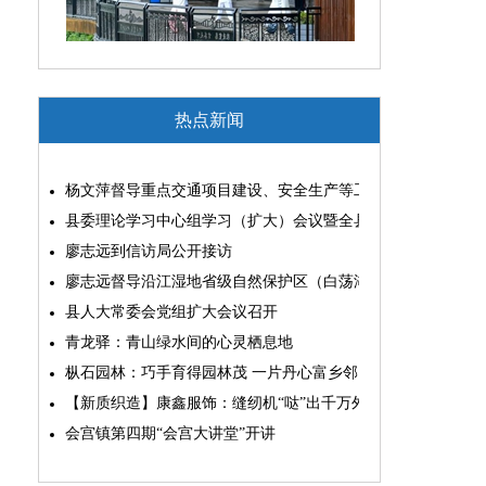
热点新闻
杨文萍督导重点交通项目建设、安全生产等工作
县委理论学习中心组学习（扩大）会议暨全县“两为”能力素质
廖志远到信访局公开接访
廖志远督导沿江湿地省级自然保护区（白荡湖片区）问题整改
县人大常委会党组扩大会议召开
青龙驿：青山绿水间的心灵栖息地
枞石园林：巧手育得园林茂 一片丹心富乡邻
【新质织造】康鑫服饰：缝纫机“哒”出千万外贸大生意
会宫镇第四期“会宫大讲堂”开讲