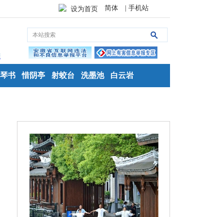
简体
| 手机站
设为首页
琴书
惜阴亭
射蛟台
洗墨池
白云岩