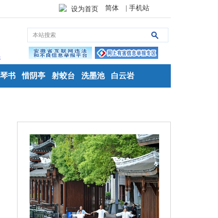
简体
| 手机站
设为首页
琴书
惜阴亭
射蛟台
洗墨池
白云岩