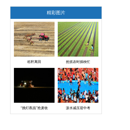
精彩图片
秸秆离田
抢抓农时插秧忙
“挑灯夜战”抢麦收
泼水减压迎中考