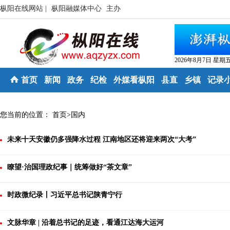
枞阳在线网站 |
枞阳融媒体中心
主办
2026年8月7日 星期
首页
新闻
政务
纪检
外媒看枞阳
县直
乡镇
记录
您当前的位置：
首页
>
国内
未来十天安徽仍多强降水过程 江南地区还将迎来两次“大考”
瞭望·治国理政纪事｜统筹做好“茶文章”
时政微纪录丨习近平总书记陕青宁行
文脉华章 | 沿着总书记的足迹，看通江达海大运河