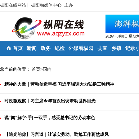
枞阳在线网站 |
枞阳融媒体中心
主办
2026年8月8日 星期
首页
新闻
政务
纪检
外媒看枞阳
县直
乡镇
记录
您当前的位置：
首页
>
国内
精神的力量｜劳动创造幸福 习近平强调大力弘扬三种精神
时政微观察丨习主席今年首次出访牵动世界目光
说“闻”解字·手| 一双手，感受总书记的劳动本色
【追光的你】习言道｜让诚实劳动、勤勉工作蔚然成风