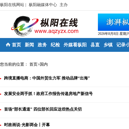
枞阳在线网站 |
枞阳融媒体中心
主办
2026年8月8日 星期
首页
新闻
政务
纪检
外媒看枞阳
县直
乡镇
记录
您当前的位置：
首页
>
国内
跨境直播电商：中国外贸生力军 推动品牌“出海”
发展安全两手抓！政府工作报告传递房地产新信号
首场“部长通道” 四位部长回应这些热点关切
时政画说·光影两会丨开幕