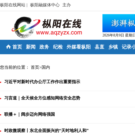
枞阳在线网站 |
枞阳融媒体中心
主办
2026年8月9日 星期
首页
新闻
政务
纪检
外媒看枞阳
县直
乡镇
记录
您当前的位置：
首页
>
国内
习近平对新时代办公厅工作作出重要指示
习言道｜全天候全方位感知网络安全态势
联播＋｜阔步迈向网络强国
时政微观察丨东北全面振兴的“天时地利人和”