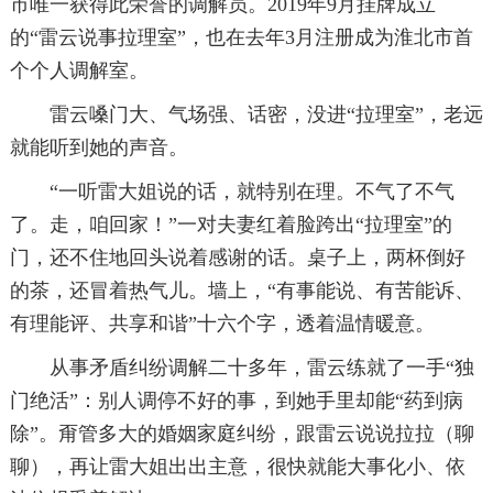
市唯一获得此荣誉的调解员。2019年9月挂牌成立
的“雷云说事拉理室”，也在去年3月注册成为淮北市首
个个人调解室。
雷云嗓门大、气场强、话密，没进“拉理室”，老远
就能听到她的声音。
“一听雷大姐说的话，就特别在理。不气了不气
了。走，咱回家！”一对夫妻红着脸跨出“拉理室”的
门，还不住地回头说着感谢的话。桌子上，两杯倒好
的茶，还冒着热气儿。墙上，“有事能说、有苦能诉、
有理能评、共享和谐”十六个字，透着温情暖意。
从事矛盾纠纷调解二十多年，雷云练就了一手“独
门绝活”：别人调停不好的事，到她手里却能“药到病
除”。甭管多大的婚姻家庭纠纷，跟雷云说说拉拉（聊
聊），再让雷大姐出出主意，很快就能大事化小、依