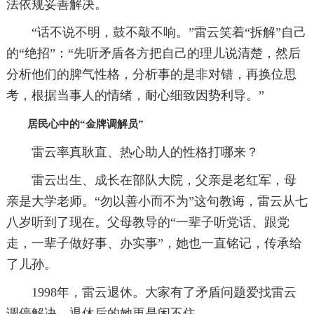
法依规妥善解决。
“话不说不明，鼓不敲不响。”雷云笑着“拆解”自己
的“绝招”：“先听矛盾各方把自己的理儿说清楚，然后
分析他们的脾气性格，分析事的是非对错，再换位思
考，根据当事人的情绪，耐心细致因势利导。”
居民心中的“金牌调解员”
雷云率真耿直、热心助人的性格打哪来？
雷云出生、成长在部队大院，父亲是老红军，母
亲是大学老师。“勿以善小而不为”这句教诲，雷云从七
八岁听到了现在。父母教导的“一辈子听党话、跟党
走，一辈子做好事、办实事”，她也一直铭记，传承给
了儿孙。
1998年，雷云退休。大家有了矛盾问题爱找雷云
调停解决，退休后的她更是闲不住。