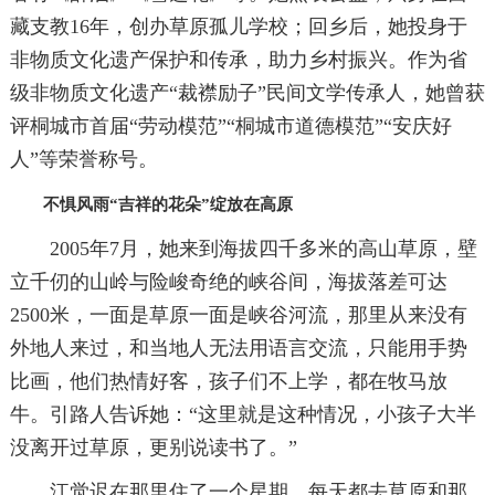
藏支教16年，创办草原孤儿学校；回乡后，她投身于
非物质文化遗产保护和传承，助力乡村振兴。作为省
级非物质文化遗产“裁襟励子”民间文学传承人，她曾获
评桐城市首届“劳动模范”“桐城市道德模范”“安庆好
人”等荣誉称号。
不惧风雨“吉祥的花朵”绽放在高原
2005年7月，她来到海拔四千多米的高山草原，壁
立千仞的山岭与险峻奇绝的峡谷间，海拔落差可达
2500米，一面是草原一面是峡谷河流，那里从来没有
外地人来过，和当地人无法用语言交流，只能用手势
比画，他们热情好客，孩子们不上学，都在牧马放
牛。引路人告诉她：“这里就是这种情况，小孩子大半
没离开过草原，更别说读书了。”
江觉迟在那里住了一个星期，每天都去草原和那