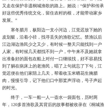
又走在保护非遗桐城渔歌的路上。她说：“保护和传承
好这些优秀传统文化，留住农村的根，才能带动家乡
发展。”
寒冬腊月，枞阳边一支小河边，江觉迟放下她的
皮划艇，沿着小径，找寻丢失的渔歌记忆。禁渔以后
江边湖边渔民少之又少，有时候一整天只能找到一户
人家，有时候几天都找不到一户，中午来不及她就拿
出准备好的面包在船上对付一口继续找，好不容易找
到了躺在病床上的老渔民，唱了上句就忘了下句，江
觉迟便在他们家陪上几天，帮着收玉米晒花生腌腊
肉，慢慢引导，记下他们口中那桨声浮动，号子声起
的时光。
终于，一车一船一人一壶水一袋面包，历时两
年，120多首渔歌及其背后的故事都被收录在《桐城渔