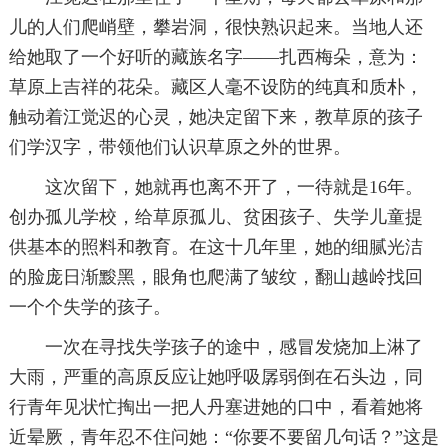
儿的人们爬峭壁，攀岩洞，很快熟识起来。当地人还
给她取了一个好听的藏族名字——扎西梅朵，意为：
草原上吉祥的花朵。藏区人毫不设防的纯真和质朴，
触动着江觉迟的心灵，她决定留下来，教草原的孩子
们学汉字，带领他们认识草原之外的世界。
这次留下，她就再也离不开了，一待就是16年。
创办孤儿学校，给草原孤儿、贫困孩子、失学儿童提
供基本的照料和教育。在这十几年里，她的细腻光洁
的脸庞日渐黢黑，眼角也爬满了皱纹，翻山越岭找回
一个个失学的孩子。
一次在寻找失学孩子的途中，感冒发烧加上淋了
大雨，严重的高原反应让她呼吸孱弱倒在石头边，同
行青年见状忙掏出一把人丹塞进她的口中，看着她将
近晕厥，青年忍不住问她：“你要不要留几句话？”这是