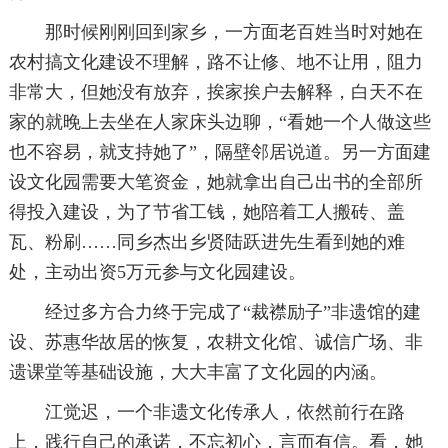
那时候刚刚回到家乡，一方面老百姓当时对她在
农村搞文化建设不理解，路不让修、地不让用，阻力
非常大，但她没有放弃，挨家挨户去解释，白天不在
家的就晚上去坐在人家床头边聊，“看她一个人做这些
也不容易，就支持她了”，隔壁邻居说道。另一方面建
设文化园需要大笔资金，她就拿出自己出书的全部所
得投入建设，为了节省工钱，她陪着工人搬砖、盖
瓦、粉刷……同乡杰出乡贤陆跃进先生看到她的难
处，主动出资5万元参与文化园建设。
经过多方合力终于完成了“裁襟励子”非遗馆的建
设、苏惠华故居的恢复，农耕文化馆、诚信广场、非
遗课堂等基础设施，大大丰富了文化园的内涵。
江觉迟，一个非遗文化传承人，依然前行在路
上，践行自己的承诺，不忘初心，言而有信。看，她