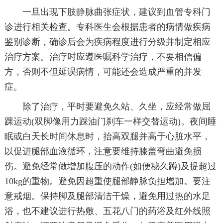
一旦出现下肢静脉曲张症状，建议到血管专科门
诊进行相关检查。专科医生会根据患者的病情做疾病
鉴别诊断，确诊后会为疾病程度进行分级并制定相应
治疗方案。治疗时应遵医嘱科学治疗，不要相信偏
方，否则不但延误病情，可能还会造成严重的并发
症。
除了治疗，平时要避免久站、久坐，应经常做屈
踝运动(双脚像用力踩油门刹车一样交替运动)。夜间睡
眠或白天长时间休息时，抬高双腿并高于心脏水平，
以促进腿部血液循环，注意要维持膝盖弯曲避免损
伤。避免经常做增加腹压的动作(如便秘久蹲)及提超过
10kg的重物。避免因超重使腿部静脉负担增加。要注
意戒烟。保持脚及腿部清洁干燥，避免用过热的水足
浴，也不建议进行热敷、五花八门的药浴及红外线照