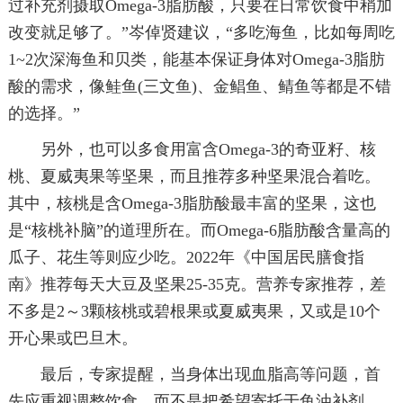
过补充剂摄取Omega-3脂肪酸，只要在日常饮食中稍加
改变就足够了。”岑倬贤建议，“多吃海鱼，比如每周吃
1~2次深海鱼和贝类，能基本保证身体对Omega-3脂肪
酸的需求，像鲑鱼(三文鱼)、金鲳鱼、鲭鱼等都是不错
的选择。”
另外，也可以多食用富含Omega-3的奇亚籽、核
桃、夏威夷果等坚果，而且推荐多种坚果混合着吃。
其中，核桃是含Omega-3脂肪酸最丰富的坚果，这也
是“核桃补脑”的道理所在。而Omega-6脂肪酸含量高的
瓜子、花生等则应少吃。2022年《中国居民膳食指
南》推荐每天大豆及坚果25-35克。营养专家推荐，差
不多是2～3颗核桃或碧根果或夏威夷果，又或是10个
开心果或巴旦木。
最后，专家提醒，当身体出现血脂高等问题，首
先应重视调整饮食，而不是把希望寄托于鱼油补剂。