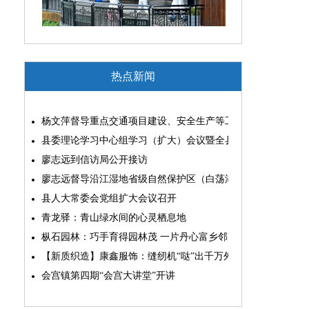
热点新闻
杨文萍督导重点交通项目建设、安全生产等工作
县委理论学习中心组学习（扩大）会议暨全县“两为”能力素质
廖志远到信访局公开接访
廖志远督导沿江湿地省级自然保护区（白荡湖片区）问题整改
县人大常委会党组扩大会议召开
青龙驿：青山绿水间的心灵栖息地
枞石园林：巧手育得园林茂 一片丹心富乡邻
【新质织造】康鑫服饰：缝纫机“哒”出千万外贸大生意
会宫镇第四期“会宫大讲堂”开讲