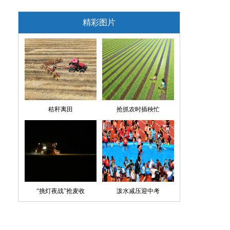
精彩图片
秸秆离田
抢抓农时插秧忙
“挑灯夜战”抢麦收
泼水减压迎中考