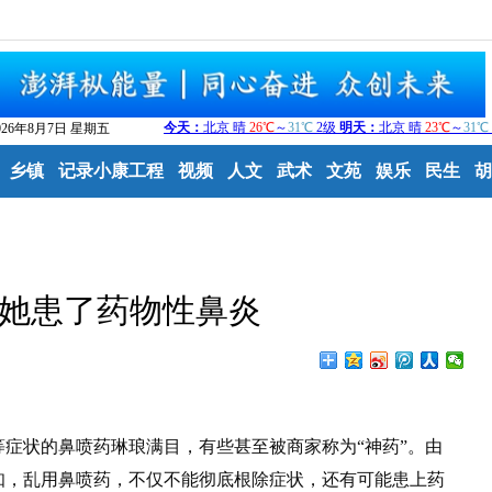
026年8月7日 星期五
乡镇
记录小康工程
视频
人文
武术
文苑
娱乐
民生
胡
 她患了药物性鼻炎
状的鼻喷药琳琅满目，有些甚至被商家称为“神药”。由
知，乱用鼻喷药，不仅不能彻底根除症状，还有可能患上药