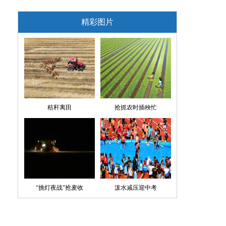
精彩图片
秸秆离田
抢抓农时插秧忙
“挑灯夜战”抢麦收
泼水减压迎中考