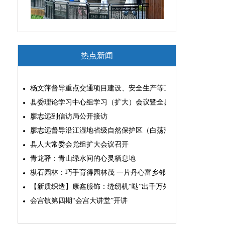
热点新闻
杨文萍督导重点交通项目建设、安全生产等工作
县委理论学习中心组学习（扩大）会议暨全县“两为”能力素质
廖志远到信访局公开接访
廖志远督导沿江湿地省级自然保护区（白荡湖片区）问题整改
县人大常委会党组扩大会议召开
青龙驿：青山绿水间的心灵栖息地
枞石园林：巧手育得园林茂 一片丹心富乡邻
【新质织造】康鑫服饰：缝纫机“哒”出千万外贸大生意
会宫镇第四期“会宫大讲堂”开讲