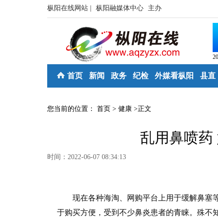
枞阳在线网站 |
枞阳融媒体中心
主办
2
首页
新闻
政务
纪检
外媒看枞阳
县直
您当前的位置：
首页
>
健康
>
正文
乱用鼻喷药
时间：2022-06-07 08:34:13
现在各种海淘、网购平台上用于缓解鼻塞等症
于购买方便，受到不少鼻炎患者的青睐。殊不