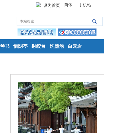
简体
| 手机站
设为首页
琴书
惜阴亭
射蛟台
洗墨池
白云岩