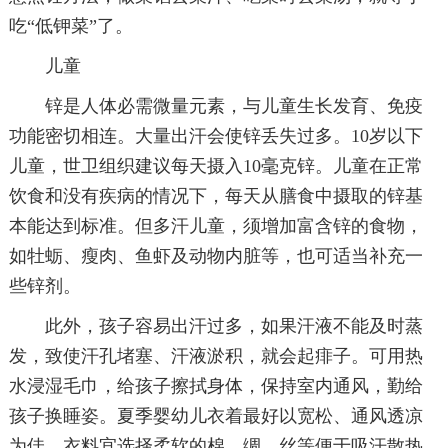
吃“低钾菜”了。
儿童
锌是人体必需微量元素，与儿童生长发育、免疫
功能密切相连。大量出汗会使锌丢失过多。10岁以下
儿童，世卫组织建议每天摄入10毫克锌。儿童在正常
饮食和没有疾病的情况下，每天从膳食中摄取的锌基
本能达到标准。但多汗儿童，须增加富含锌的食物，
如牡蛎、瘦肉、鱼虾及动物内脏等，也可适当补充一
些锌剂。
此外，孩子容易出汗过多，如果汗液不能及时蒸
发，致使汗孔堵塞、汗液淤积，就会起痱子。可用热
水浸湿毛巾，给孩子擦拭身体，保持室内通风，勤给
孩子换睡姿。夏季婴幼儿衣着最好以宽松、通风透凉
为佳，衣料宜选择柔软的棉、绸、丝等便于吸汗散热