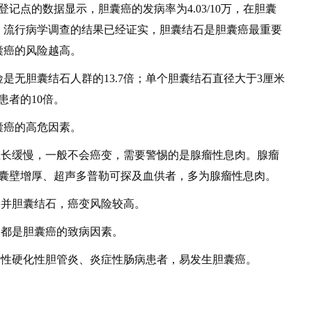
记点的数据显示，胆囊癌的发病率为4.03/10万，在胆囊
，流行病学调查的结果已经证实，胆囊结石是胆囊癌最重要
囊癌的风险越高。
胆囊结石人群的13.7倍；单个胆囊结石直径大于3厘米
患者的10倍。
癌的高危因素。
长缓慢，一般不会癌变，需要警惕的是腺瘤性息肉。腺瘤
部囊壁增厚、超声多普勒可探及血供者，多为腺瘤性息肉。
并胆囊结石，癌变风险较高。
都是胆囊癌的致病因素。
性硬化性胆管炎、炎症性肠病患者，易发生胆囊癌。
。