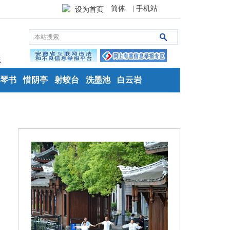
简体
| 手机站
设为首页
琴书
惜阴亭
射蛟台
洗墨池
白云岩