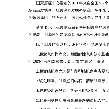
国家癌症中心发布的2016年来自全国487个登
结石高发地区，胆囊癌的发病率更高。多年来
的致病原因，结石越大、病史越长者，发生胆
研究显示，胆囊结石患者罹患胆囊癌的风险是无
的患者，胆囊癌的发病率是结石直径小于1厘米
除了胆囊结石以外，还有很多可能诱发胆囊
1.胆囊息肉样病变。胆固醇性息肉较小且生
性息肉生长相对较快，直径超过1厘米、基底
2.胆囊腺肌症尤其是节段型腺肌症患者易合
3.瓷化胆囊、胆囊壁间结石、萎缩胆囊等，
4.胆胰管汇合异常、先天性胆管囊肿、原发
5.肥胖和糖尿病患者是胆囊癌的高危人群