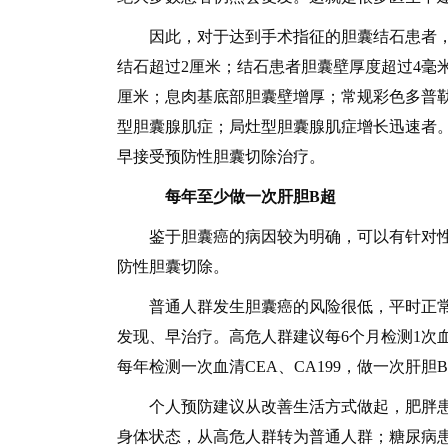
因此，对于达到手术指征的胆囊结石患者，
结石超过2厘米；结石患者胆囊壁厚度超过4毫
厘米；息肉基底部胆囊壁增厚；常规彩色多普
型胆囊腺肌症；局灶型胆囊腺肌症增长迅速者
早接受预防性胆囊切除治疗。
每年至少做一次肝胆B超
鉴于胆囊癌的病因较为明确，可以有针对性
防性胆囊切除。
普通人群发生胆囊癌的风险很低，平时正常
发现、早治疗。高危人群建议每6个月检测1次血
每年检测一次血清CEA、CA199，做一次肝胆
个人预防建议从改善生活方式做起，肥胖患
身体状态，从高危人群转为普通人群；糖尿病