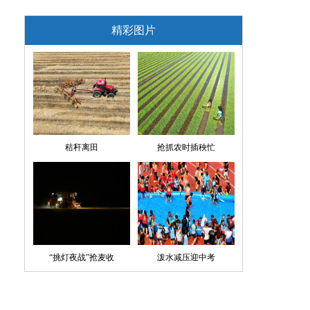
精彩图片
秸秆离田
抢抓农时插秧忙
“挑灯夜战”抢麦收
泼水减压迎中考