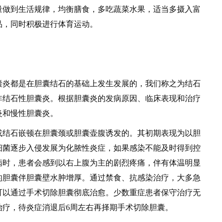
量做到生活规律，均衡膳食，多吃蔬菜水果，适当多摄入富
品，同时积极进行体育运动。
炎都是在胆囊结石的基础上发生发展的，我们称之为结石
非结石性胆囊炎。根据胆囊炎的发病原因、临床表现和治疗
炎和慢性胆囊炎。
结石嵌顿在胆囊颈或胆囊壶腹诱发的。其初期表现为以胆
细菌逐步入侵发展为化脓性炎症，如果感染不能及时得到控
病时，患者会感到以右上腹为主的剧烈疼痛，伴有体温明显
的胆囊伴胆囊壁水肿增厚。通过禁食、抗感染治疗，大多急
可以通过手术切除胆囊彻底治愈。少数重症患者保守治疗无
治疗，待炎症消退后6周左右再择期手术切除胆囊。