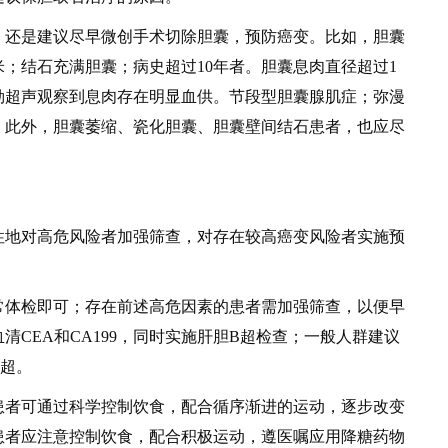
还是建议尽早微创手术切除胆囊，预防癌变。比如，胆囊
米；结石充满胆囊；病史超过10年者。胆囊息肉直径超过1
勒超声观察到息肉存在明显血供。节段型胆囊腺肌症；弥漫
。此外，胆囊萎缩、瓷化胆囊、胆囊壁间结石患者，也应尽
地对高危风险者加强筛查，对存在较高癌变风险者实施预
体检即可；存在前述高危因素的患者需加强筛查，以便早
清CEA和CA199，同时实施肝胆B超检查；一般人群建议
B超。
者可通过科学控制饮食，配合循序渐进的运动，逐步改变
患者应注意控制饮食，配合积极运动，遵医嘱应用降糖药物