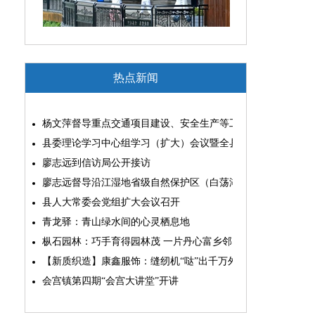
热点新闻
杨文萍督导重点交通项目建设、安全生产等工作
县委理论学习中心组学习（扩大）会议暨全县“两为”能力素质
廖志远到信访局公开接访
廖志远督导沿江湿地省级自然保护区（白荡湖片区）问题整改
县人大常委会党组扩大会议召开
青龙驿：青山绿水间的心灵栖息地
枞石园林：巧手育得园林茂 一片丹心富乡邻
【新质织造】康鑫服饰：缝纫机“哒”出千万外贸大生意
会宫镇第四期“会宫大讲堂”开讲