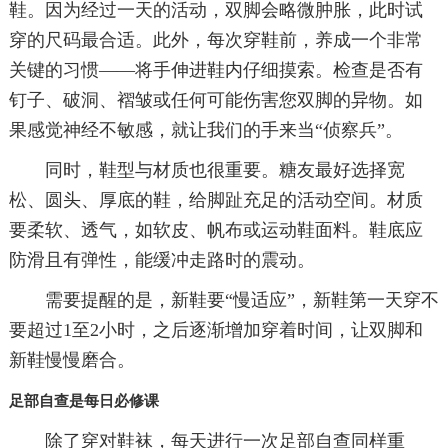
鞋。因为经过一天的活动，双脚会略微肿胀，此时试
穿的尺码最合适。此外，每次穿鞋前，养成一个非常
关键的习惯——将手伸进鞋内仔细摸索。检查是否有
钉子、破洞、褶皱或任何可能伤害您双脚的异物。如
果感觉神经不敏感，就让我们的手来当“侦察兵”。
同时，鞋型与材质也很重要。糖友最好选择宽
松、圆头、厚底的鞋，给脚趾充足的活动空间。材质
要柔软、透气，如软皮、帆布或运动鞋面料。鞋底应
防滑且有弹性，能缓冲走路时的震动。
需要提醒的是，新鞋要“慢适应”，新鞋第一天穿不
要超过1至2小时，之后逐渐增加穿着时间，让双脚和
新鞋慢慢磨合。
足部自查是每日必修课
除了穿对鞋袜，每天进行一次足部自查同样重