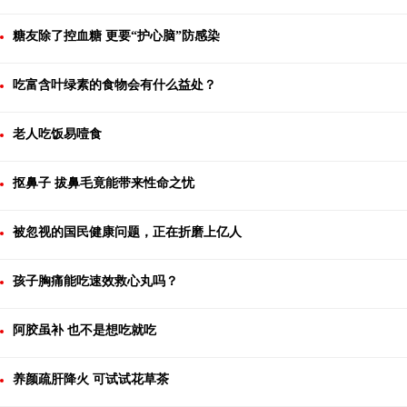
糖友除了控血糖 更要“护心脑”防感染
吃富含叶绿素的食物会有什么益处？
老人吃饭易噎食
抠鼻子 拔鼻毛竟能带来性命之忧
被忽视的国民健康问题，正在折磨上亿人
孩子胸痛能吃速效救心丸吗？
阿胶虽补 也不是想吃就吃
养颜疏肝降火 可试试花草茶