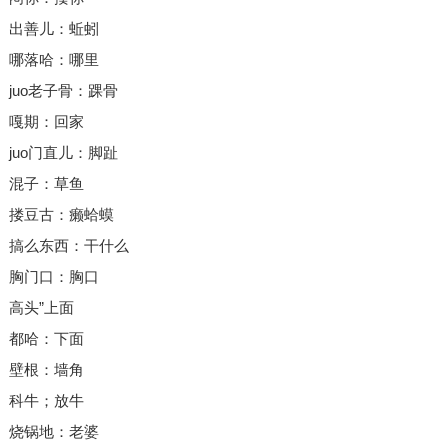
出善儿：蚯蚓
哪落哈：哪里
juo老子骨：踝骨
嘎期：回家
juo门直儿：脚趾
混子：草鱼
搂豆古：癞蛤蟆
搞么东西：干什么
胸门口：胸口
高头”上面
都哈：下面
壁根：墙角
科牛；放牛
烧锅地：老婆