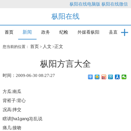
枞阳在线电脑版
枞阳在线微信
枞阳在线
新闻
首页
政务
纪检
外媒看枞阳
县直
首页
人文
正文
您当前的位置：
>
>
枞阳方言大全
时间：2009-06-30 08:27:27
方瓜:南瓜
背褡子:背心
况高:摔交
瞎讲[ha1gang3]:乱说
痛几:接吻