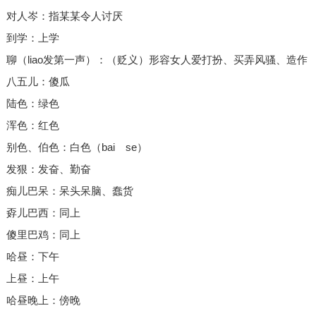
对人岑：指某某令人讨厌
到学：上学
聊（liao发第一声）：（贬义）形容女人爱打扮、买弄风骚、造作
八五儿：傻瓜
陆色：绿色
浑色：红色
别色、伯色：白色（bai se）
发狠：发奋、勤奋
痴儿巴呆：呆头呆脑、蠢货
孬儿巴西：同上
傻里巴鸡：同上
哈昼：下午
上昼：上午
哈昼晚上：傍晚