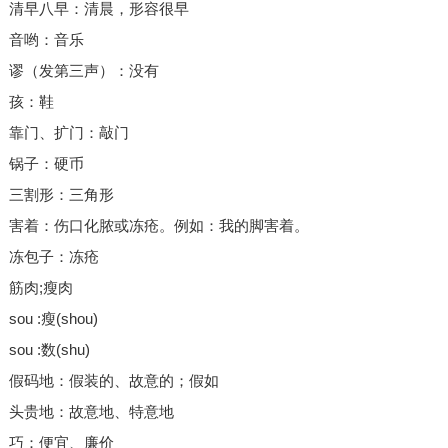
清早八早：清晨，形容很早
音哟：音乐
谬（发第三声）：没有
孩：鞋
靠门、扩门：敲门
锅子：硬币
三割形：三角形
害着：伤口化脓或冻疮。例如：我的脚害着。
冻包子：冻疮
筋肉;瘦肉
sou :瘦(shou)
sou :数(shu)
假码地：假装的、故意的；假如
头贵地：故意地、特意地
巧：便宜、廉价