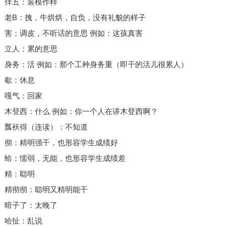
佯五：装模作样
老B：拽，牛烘烘，自负，没有礼貌的样子
害；调皮，不听话的意思 例如：这孩真害
立人：累的意思
身务：活 例如：那个工种身务重（即干的活儿很累人）
歇：休息
嘎气：回家
木登西：什么 例如：你一个人在讲木登西啊？
瓢袄得（连读）：不知道
彻：精明强干，也形容学生成绩好
蛤：懦弱，无能，也形容学生成绩差
精：聪明
精彻彻：聪明又精明能干
暗子了：太晚了
哈扯：乱说