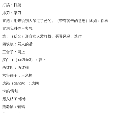
打搞：打架
排刀：菜刀
冒泡：用来说别人吊过了份的。（带有警告的意思）比如：你再
冒泡我对你不客气
烧：（贬义）形容女人爱打扮、买弄风骚、造作
四块板：骂人的话
三合子：同上
罗白（（luo2bie3）：萝卜
西红四：西红柿
六谷锤子：玉米棒
房岗（gang4）：房间
卡蚂:青蛙
癞头姑子:蟾蜍
燕老鼠：蝙蝠