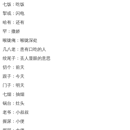
七饭：吃饭
掣或：闪电
哈有：还有
罕：撒娇
喉咙俺：喉咙深处
几八老：患有口吃的人
绞尾子：丢人显眼的意思
切个：前天
跟子：今天
门子：明天
七烟：抽烟
锅台：灶头
老爷：小叔叔
握尿：小便