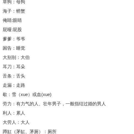
草狗：母狗
海子：螃蟹
俺睛:眼睛
屁哑:屁股
爹爹：爷爷
困告：睡觉
大别别：大伯
耳刀：耳朵
舌条：舌头
走漏：走路
歇：雪（xue）或血(xue)
劳力：有力气的人、壮年男子，一般指结过婚的男人
利人：累人
大劳人：大人
蹲缸（茅缸、茅厕）：厕所