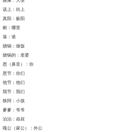
握屎：大便
该上：街上
真阳：枞阳
耐：哪里
落：谁
烧锅：做饭
烧锅的：老婆
恩（鼻音）：你
恩节：你们
他节；他们
我节：我们
狭阿：小孩
爹爹：爷爷
泊泊：叔叔
嘎公（家公）：外公