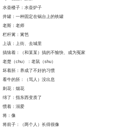
水壶楼子：水壶炉子
井罐：一种固定在锅台上的铁罐
老斯：老师
栏杆篱：篱笆
上该：上街、去城里
搞恼着：（和某某）搞的不愉快、成为冤家
老楚（chu）：老鼠（shu）
坏着胚：养成了不好的习惯
看牛的胚：（骂人）没出息
刺花：烟花
绵了：指东西变质了
惯着：溺爱
将：像
将前子：（两个人）长得很像