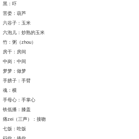
黑：吓
苦娄：葫芦
六谷子：玉米
六泡儿：炒熟的玉米
竹：粥（zhou）
房干：房间
中岗：中间
梦梦：做梦
手膀子：手臂
魂：横
手母心：手掌心
铁低播：膝盖
痛zei（三声）：接吻
七饭：吃饭
闷你：揍你