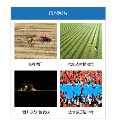
精彩图片
秸秆离田
抢抓农时插秧忙
“挑灯夜战”抢麦收
泼水减压迎中考