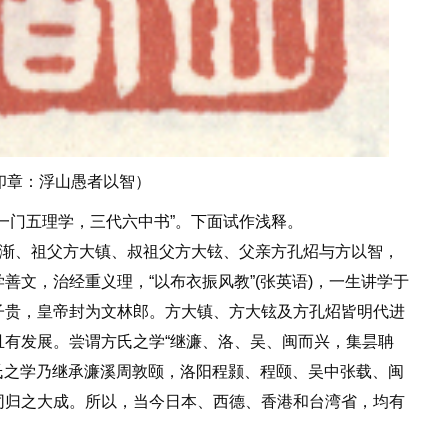
印章：浮山愚者以智）
门五理学，三代六中书”。下面试作浅释。
渐、祖父方大镇、叔祖父方大铉、父亲方孔炤与方以智，
善文，治经重义理，“以布衣振风教”(张英语)，一生讲学于
子贵，皇帝封为文林郎。方大镇、方大铉及方孔炤皆明代进
有发展。尝谓方氏之学“继濂、洛、吴、闽而兴，集昙聃
方氏之学乃继承濂溪周敦颐，洛阳程颢、程颐、吴中张载、闽
同归之大成。所以，当今日本、西德、香港和台湾省，均有