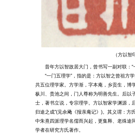
（方以智
昔年方以智故居大门，曾书写一副对联：“一
“一门五理学”，指的是：方以智之曾祖方学
共五位理学家。方学渐，字本庵，乡贡生，博学
枞川、贵池之间，门人尊称为明善先生。后以
士，著书立说，专宗理学。方以智家学渊源，且
归途之成”(见余飏《报亲庵记》)。其义谓：
中朱熹四派理学名儒而兴起，更集释、老殊途
学者在研究方氏著作。