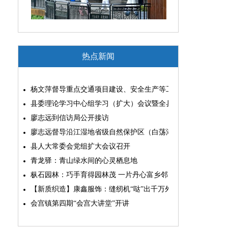
热点新闻
杨文萍督导重点交通项目建设、安全生产等工作
县委理论学习中心组学习（扩大）会议暨全县“两为”能力素质
廖志远到信访局公开接访
廖志远督导沿江湿地省级自然保护区（白荡湖片区）问题整改
县人大常委会党组扩大会议召开
青龙驿：青山绿水间的心灵栖息地
枞石园林：巧手育得园林茂 一片丹心富乡邻
【新质织造】康鑫服饰：缝纫机“哒”出千万外贸大生意
会宫镇第四期“会宫大讲堂”开讲