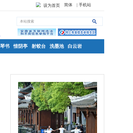
简体
| 手机站
设为首页
琴书
惜阴亭
射蛟台
洗墨池
白云岩