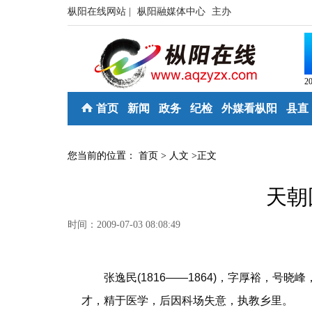
枞阳在线网站 |
枞阳融媒体中心
主办
2
首页
新闻
政务
纪检
外媒看枞阳
县直
您当前的位置：
首页
>
人文
>
正文
天朝
时间：2009-07-03 08:08:49
张逸民(1816——1864)，字厚裕，号
才，精于医学，后因科场失意，执教乡里。