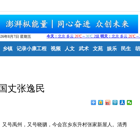
026年8月7日 星期五
乡镇
记录小康工程
视频
人文
武术
文苑
娱乐
民生
胡
国丈张逸民
晓峰，又号禹州，又号晓驷，今会宫乡东升村张家新屋人。清秀