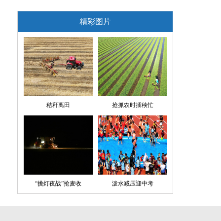
精彩图片
秸秆离田
抢抓农时插秧忙
“挑灯夜战”抢麦收
泼水减压迎中考