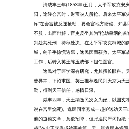
清咸丰三年(1853年)五月，太平军攻克安
阳，途经会宫时，财宝被人所抢。后来太平军失
库”在会宫被反逆抢劫，要会宫地方赔偿。知县
不服，出面辩解，官吏反坐其为“抢劫皇纲的首
判处其死刑，待秋处决。在太平军攻克桐城的
城，刽子手惊慌逃窜，逸民因而获救。太平军
工作，后转入英王陈玉成部下担任医官。
逸民对于医学深有研究，尤其擅长眼科。天
苦异常，下诏求医。英王推荐逸民到天京为天
勤，得到天王信任，感情日深。
咸丰四年，天王纳逸民次女为妃，以国丈礼待逸
说在宫里烧死)。逸民同李秀成一起护送幼天王
他的道德文章，意欲招降，但张逸民严词拒绝：
哉!”在忠王李秀成被害的第二天，张逸民亦惨