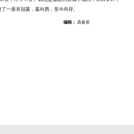
建了一座衣冠墓，墓向西，至今尚存。
编辑：
高春英