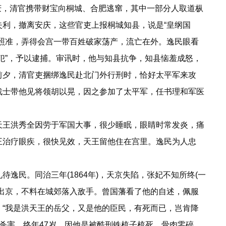
庆，清官携带财宝向桐城、合肥逃窜，其中一部分人取道枞
利，撤离安庆，这些官吏上报桐城知县，说是“皇纲国
照准，弄得会宫一带百姓破家荡产，流亡在外。逸民眼看
犯”，予以逮捕。审讯时，他与知县抗争，知县恼羞成怒，
前夕，清官吏捆绑逸民赴北门外行刑时，恰好太平军来攻
战士带他见将领胡以晃，因之参加了太平军，任书理和军医
王洪秀全因劳于军国大事，很少睡眠，眼睛时常发炎，痛
王治疗眼疾，很快见效，天王留他住在宫里。逸民为人忠
民。同治三年(1864年)，天京失陷，张妃不知所终(一
出京，不料在城郊落入敌手。曾国藩看了他的自述，佩服
“我是洪天王的岳父，又是他的臣民，有死而已，岂肯降
遭杀害，终年47岁。因他是被酷刑铁梳子梳死，骨肉零碎，