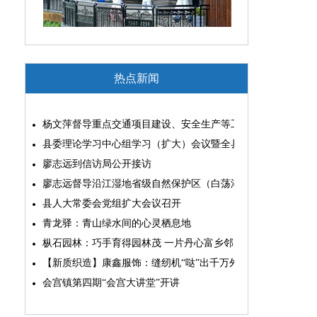
热点新闻
杨文萍督导重点交通项目建设、安全生产等工作
县委理论学习中心组学习（扩大）会议暨全县“两为”能力素质
廖志远到信访局公开接访
廖志远督导沿江湿地省级自然保护区（白荡湖片区）问题整改
县人大常委会党组扩大会议召开
青龙驿：青山绿水间的心灵栖息地
枞石园林：巧手育得园林茂 一片丹心富乡邻
【新质织造】康鑫服饰：缝纫机“哒”出千万外贸大生意
会宫镇第四期“会宫大讲堂”开讲