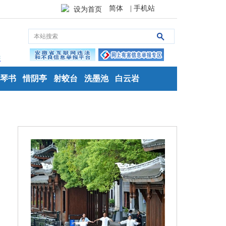
简体
| 手机站
设为首页
琴书
惜阴亭
射蛟台
洗墨池
白云岩