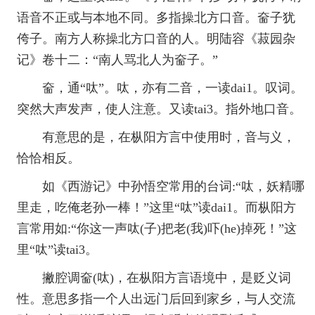
语音不正或与本地不同。多指操北方口音。奤子犹
侉子。南方人称操北方口音的人。明陆容《菽园杂
记》卷十二：“南人骂北人为奤子。”
奤，通“呔”。呔，亦有二音，一读dai1。叹词。
突然大声发声，使人注意。又读tai3。指外地口音。
有意思的是，在枞阳方言中使用时，音与义，
恰恰相反。
如《西游记》中孙悟空常用的台词:“呔，妖精哪
里走，吃俺老孙一棒！”这里“呔”读dai1。而枞阳方
言常用如:“你这一声呔(子)把老(我)吓(he)掉死！”这
里“呔”读tai3。
撇腔调奤(呔)，在枞阳方言语境中，是贬义词
性。意思多指一个人出远门后回到家乡，与人交流