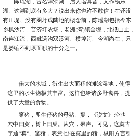
陈瑶湖，古名洋洞湖，后人谐其音，又作杨东
湖。这湖到底有多大？说出来你也许不敢信！在还没
有江堤、没有圈圩成陆地的概念前，陈瑶湖包括今东
乡枫沙河，普济圩农场，老洲(湾)镇全境，北抵山止，
南连江流，西毗汤沟双溪河、横埠河。今湖尚在，只
是萎缩不到原面积的十分之一。
偌大的水域，衍生出大面积的滩涂湿地，使得
这里的水生物极其丰富。这样也给诸多野禽兽，提
供了大量的食物。
窼猪，即生仔猪的母猪。窼，《说文》:空也。
穴中曰窠，树上曰巢。从穴，果声。可见，这窼古
字通“窠”。窼猪，表意:卧在窼里的猪，枞阳方言引