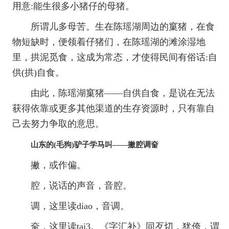
用意:能生很多小猪仔的母猪。
所谓儿多母苦。生在陈瑶湖周边的窼猪，在食
物短缺时，便领着仔猪们，在陈瑶湖的滩涂湿地
里，拱泥觅食，这成为常态，才使得民间有俗话:自
供(拱)自食。
由此，陈瑶湖窼猪——自供自食，是说在无法
获得依靠或更多其他渠道的生存资源时，只有靠自
己去努力争取的意思。
山东的(毛狗)驴子学马叫——撇腔调奤
撇，或作偏。
腔，说话的声音，音腔。
调，这里读diao，音调。
奤，这里读tai3。《字汇补》同歹切，犹侉，谓