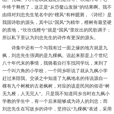
中终于释然了，这正是“从岱鳌山发脉”的结果啊。我不
由得对刘忠先生笔名中的“檀风”有种臆测，《诗经》是
我国诗歌的源头，其中以“国风”为精华，檀树有最坚硬
的质地，“坎坎伐檀兮”就是“国风”里吹出的民歌调子；
所以私下里认为刘忠先生的诗作有更深的源头。
诗集中还有一个与我有过一面之缘的地方就是九
枫，刘忠先生强调的是九棵枫。说起来那是上个世纪
八十年代末的事情，我骑着自行车找同学玩，来到了
一个叫六角的小学校，一个同乡听说了就从九枫小学
赶过来陪我。交谈之中知道了九枫地名的传说源自一
棵有九个树桠的古老枫树，对应的该是民间的俗语“树
无九桠，人无完人”。只是我不知道同乡当时在九枫小
学教的学生中，有一个后来能够成为诗人的刘忠；而
刘忠先生在写故乡的诗中，坚持以“九棵枫”表述，采用