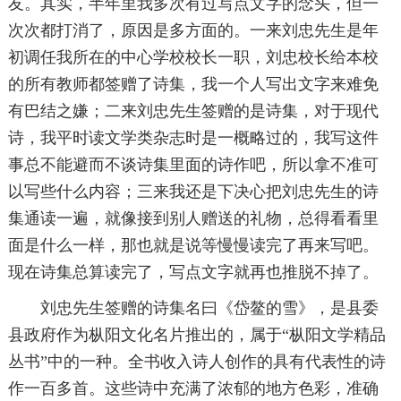
友。其实，半年里我多次有过写点文字的念头，但一
次次都打消了，原因是多方面的。一来刘忠先生是年
初调任我所在的中心学校校长一职，刘忠校长给本校
的所有教师都签赠了诗集，我一个人写出文字来难免
有巴结之嫌；二来刘忠先生签赠的是诗集，对于现代
诗，我平时读文学类杂志时是一概略过的，我写这件
事总不能避而不谈诗集里面的诗作吧，所以拿不准可
以写些什么内容；三来我还是下决心把刘忠先生的诗
集通读一遍，就像接到别人赠送的礼物，总得看看里
面是什么一样，那也就是说等慢慢读完了再来写吧。
现在诗集总算读完了，写点文字就再也推脱不掉了。
刘忠先生签赠的诗集名曰《岱鳌的雪》，是县委
县政府作为枞阳文化名片推出的，属于“枞阳文学精品
丛书”中的一种。全书收入诗人创作的具有代表性的诗
作一百多首。这些诗中充满了浓郁的地方色彩，准确