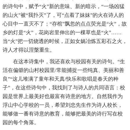
的诗句中，赋予“火”新的意味、新的暗示，“一场凶猛
的山火”被“我扑灭”了，可“点着了妹妹”的火在诗人的
心目中一直灭不了；“存棺”飘忽的点点荧光是“火”，故
乡的灯是“火”，花岗岩里伸出的一棵草也是“火”……
当“火”把一切烧透的时候，正如女娲冶炼五彩石之火，
诗人才得以涅槃重生。
在这本诗集中，我还喜欢与校园有关的诗句。“生
活在偏僻的山村校园里/常能捕捉一些纯真、美丽和善
良”“这儿堆满了童年和天真/快乐和歌唱是春天的种
子”，在这些诗句中，我找到了与诗人的共同语言：校
园是世界上最美好也最富有诗意的地方。自然我作为
浮山中心学校的一员，希望刘忠先生作为诗人校长，
能够做一番有诗意的教育，能够把最美的诗行写在校
园的每个角落。