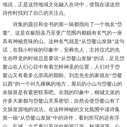
地说，正是这些地域文化融入在诗中，使我在读这些
诗作时找到了自己的关注点。
诗集的题目和全书的第一辑都指向了一个地名“岱
鳌”。这是在枞阳县乃至更广范围内都颇有名气的一座
具有神秘意味的山。这种名气就是“从岱鳌山发脉”这句
话，在我小时候的印象中，安葬先人，主持仪式的先
生在呼龙的时候总是要说“从岱鳌山发脉”的话，足见岱
鳌山在人们心目中有着怎样神圣的位置，人们对于岱
鳌山又有着多么崇高的期盼。刘忠先生的家就在“岱鳌
以西”的一个叫九棵枫的地方，屋后的小山与岱鳌山的
余脉算是有紧密联系吧。在我的印象中，桐城文派的
许多大家都与岱鳌山关系密切，自然会使岱鳌山有了
文脉发源地的说法。在这样神秘的文化氛围中读诗集
第一辑“从岱鳌山发脉”中的诗作，看到所写的还有浮
山、孔城、六尺巷以及远处的迎江寺、秋浦河等，心